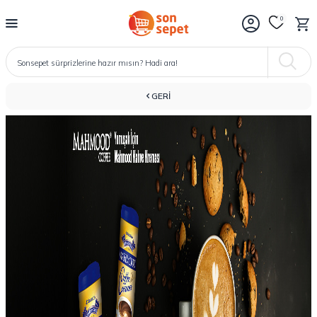
0
GERI