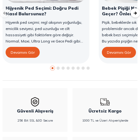
Hijyenik Ped Seçimi: Doğru Pedi
Bebek Pişiği Ned
Nasıl Bulursunuz?
Geçer? Önleme v
Hijyenik ped seçimi; regl akışının yoğunluğu,
Pişik, bebeklerde sık g
emicilik seviyesi, ped uzunluğu ve cilt
problemidir ancak d
hassasiyeti gibi faktörlere göre değişir.
bebek bezi seçimiyle 
Normal, Maxi, Ultra Long ve Gece Pedi gibi
Bu yazıda pişiğin ned
farklı seçenekler, farklı ihtiyaçlara yönelik
yöntemlerini ve Confy
Devamını Gör
Devamını Gör
koruma sunar. Doğru ped seçimi gün boyu
karşı destekleyici özell
konfor sağlarken sızıntı riskini de azaltır. Bu
rehberde hijyenik ped çeşitleri, seçim kriterleri
ve Confy Lady hijyenik pedlerin sunduğu
koruma özellikleri hakkında bilgi
bulabilirsiniz.
Güvenli Alışveriş
Ücretsiz Kargo
256 Bit SSL &3D Secure
1000 TL ve Üzeri Alışverişlerde