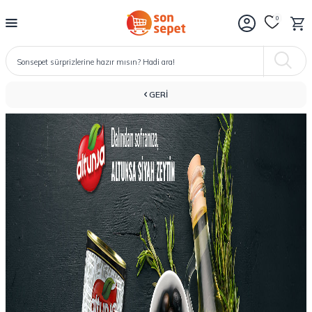
0
GERI