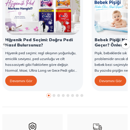
Hijyenik Ped Seçimi: Doğru Pedi
Bebek Pişiği Ned
Nasıl Bulursunuz?
Geçer? Önleme v
Hijyenik ped seçimi; regl akışının yoğunluğu,
Pişik, bebeklerde sık g
emicilik seviyesi, ped uzunluğu ve cilt
problemidir ancak d
hassasiyeti gibi faktörlere göre değişir.
bebek bezi seçimiyle 
Normal, Maxi, Ultra Long ve Gece Pedi gibi
Bu yazıda pişiğin ned
farklı seçenekler, farklı ihtiyaçlara yönelik
yöntemlerini ve Confy
Devamını Gör
Devamını Gör
koruma sunar. Doğru ped seçimi gün boyu
karşı destekleyici özell
konfor sağlarken sızıntı riskini de azaltır. Bu
rehberde hijyenik ped çeşitleri, seçim kriterleri
ve Confy Lady hijyenik pedlerin sunduğu
koruma özellikleri hakkında bilgi
bulabilirsiniz.