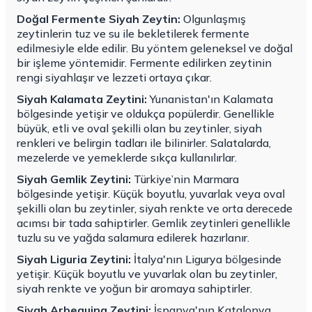
Doğal Fermente Siyah Zeytin:
Olgunlaşmış
zeytinlerin tuz ve su ile bekletilerek fermente
edilmesiyle elde edilir. Bu yöntem geleneksel ve doğal
bir işleme yöntemidir. Fermente edilirken zeytinin
rengi siyahlaşır ve lezzeti ortaya çıkar.
Siyah Kalamata Zeytini:
Yunanistan'ın Kalamata
bölgesinde yetişir ve oldukça popülerdir. Genellikle
büyük, etli ve oval şekilli olan bu zeytinler, siyah
renkleri ve belirgin tadları ile bilinirler. Salatalarda,
mezelerde ve yemeklerde sıkça kullanılırlar.
Siyah Gemlik Zeytini:
Türkiye’nin Marmara
bölgesinde yetişir. Küçük boyutlu, yuvarlak veya oval
şekilli olan bu zeytinler, siyah renkte ve orta derecede
acımsı bir tada sahiptirler. Gemlik zeytinleri genellikle
tuzlu su ve yağda salamura edilerek hazırlanır.
Siyah Liguria Zeytini:
İtalya'nın Ligurya bölgesinde
yetişir. Küçük boyutlu ve yuvarlak olan bu zeytinler,
siyah renkte ve yoğun bir aromaya sahiptirler.
Siyah Arbequina Zeytini:
İspanya'nın Katalonya