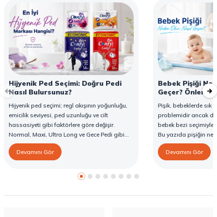
Hijyenik Ped Seçimi: Doğru Pedi
Bebek Pişiği Ned
Nasıl Bulursunuz?
Geçer? Önleme v
Hijyenik ped seçimi; regl akışının yoğunluğu,
Pişik, bebeklerde sık g
emicilik seviyesi, ped uzunluğu ve cilt
problemidir ancak d
hassasiyeti gibi faktörlere göre değişir.
bebek bezi seçimiyle 
Normal, Maxi, Ultra Long ve Gece Pedi gibi
Bu yazıda pişiğin ned
farklı seçenekler, farklı ihtiyaçlara yönelik
yöntemlerini ve Confy
Devamını Gör
Devamını Gör
koruma sunar. Doğru ped seçimi gün boyu
karşı destekleyici özell
konfor sağlarken sızıntı riskini de azaltır. Bu
rehberde hijyenik ped çeşitleri, seçim kriterleri
ve Confy Lady hijyenik pedlerin sunduğu
koruma özellikleri hakkında bilgi
bulabilirsiniz.