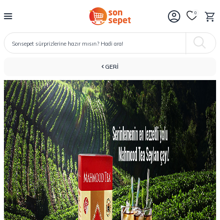
0
GERI