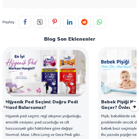
Paylaş :
Blog Son Eklenenler
Hijyenik Ped Seçimi: Doğru Pedi
Bebek Pişiği Ned
Nasıl Bulursunuz?
Geçer? Önleme v
Hijyenik ped seçimi; regl akışının yoğunluğu,
Pişik, bebeklerde sık g
emicilik seviyesi, ped uzunluğu ve cilt
problemidir ancak d
hassasiyeti gibi faktörlere göre değişir.
bebek bezi seçimiyle 
Normal, Maxi, Ultra Long ve Gece Pedi gibi
Bu yazıda pişiğin ned