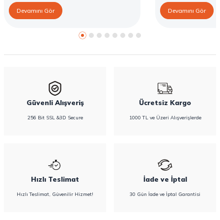
farklı seçenekler, farklı ihtiyaçlara yönelik
yöntemlerini ve Confy
Devamını Gör
Devamını Gör
koruma sunar. Doğru ped seçimi gün boyu
karşı destekleyici özell
konfor sağlarken sızıntı riskini de azaltır. Bu
rehberde hijyenik ped çeşitleri, seçim kriterleri
ve Confy Lady hijyenik pedlerin sunduğu
koruma özellikleri hakkında bilgi
bulabilirsiniz.
Güvenli Alışveriş
Ücretsiz Kargo
256 Bit SSL &3D Secure
1000 TL ve Üzeri Alışverişlerde
Hızlı Teslimat
İade ve İptal
Hızlı Teslimat, Güvenilir Hizmet!
30 Gün İade ve İptal Garantisi