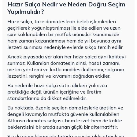
Hazır Salça Nedir ve Neden Doğru Seçim
Yapılmalıdır?
Hazır salça, taze domateslerin belirli işlemlerden
geçirilerek yoğunlaştırılması ile elde edilen ve uzun
süre saklanabilen bir mutfak ürünüdür. Günümüzde
hem zaman kazandırması hem de yıl boyunca aynı
lezzeti sunması nedeniyle evlerde sıkça tercih edilir.
Ancak piyasada yer alan her hazır salça aynı kaliteyi
sunmaz. Kullanılan domatesin cinsi, hasat zamanı,
üretim yöntemi ve katkı maddesi kullanımı; salçanın
lezzetini, rengini ve kıvamını doğrudan etkiler.
Bu nedenle hazır salça satın alırken yalnızca
pratikliğe değil, ürünün içeriğine ve üretim
standartlarına da dikkat edilmelidir.
Bu noktada, özenle seçilen domateslerle üretilen ve
dengeli kıvamıyla mutfakta güvenle kullanılabilen
Altunsa domates salçası, hem lezzet hem de kalite
beklentisini bir arada sunan güçlü bir alternatiftir.
Siz de yemeklerinizde tutarlı sonuçlar elde etmek ve