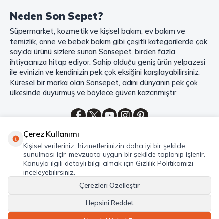
Şimdi Sonsepet'i keşfedin ve alışverişin keyfini çıkarın!
Neden Son Sepet?
Mahmood Coffee ile Kahve Keyfinizi Sonsepet'te Yaşayın!
Süpermarket, kozmetik ve kişisel bakım, ev bakım ve
Mahmood Coffee
markasının eşsiz lezzetleriyle tanışın ve kahve
temizlik, anne ve bebek bakım gibi çeşitli kategorilerde çok
keyfinizi doruklara çıkarın. Filtre ve çekirdek kahve, kapsül kahve,
granül kahve, gold kahve, klasik kahve ve Türk kahvesi gibi birbirinden
sayıda ürünü sizlere sunan Sonsepet, birden fazla
lezzetli seçenekler arasından favorinizi seçin. Eğer pratik ve hızlı bir
ihtiyacınıza hitap ediyor. Sahip olduğu geniş ürün yelpazesi
kahve arıyorsanız, hazır Türk kahvesi ve cappuccino gibi seçenekler de
ile evinizin ve kendinizin pek çok eksiğini karşılayabilirsiniz.
sizleri bekliyor. Sıcak çikolata ve kahve kreması ile kahve keyfinize
Küresel bir marka olan Sonsepet, adını dünyanın pek çok
lezzet katabilirsiniz. Kahve tutkunlarının vazgeçilmezi olan bu ürünler,
ülkesinde duyurmuş ve böylece güven kazanmıştır
Sonsepet güvencesiyle sizleri bekliyor. Haydi, kahve tutkusunu yeniden
keşfedin ve kahve keyfinizi doyasıya yaşayın!
Mahmood Tea: Çay Keyfinizi En İyi Şekilde Yaşayın!
Çerez Kullanımı
Çayın büyülü dünyasına hoş geldiniz! Sonsepet, çay tutkunlarının
Kategoriler
Kişisel verileriniz, hizmetlerimizin daha iyi bir şekilde
hayallerini süsleyen
Mahmood Tea
çeşitlerini sizlerle buluşturuyor.
sunulması için mevzuata uygun bir şekilde toplanıp işlenir.
Seylan Çayı'nın benzersiz lezzetiyle tanışın ve çay demlemenin tadını
Hızlı Erişim
Konuyla ilgili detaylı bilgi almak için Gizlilik Politikamızı
baştan yaşayın. Dökme çayın gizemli aroması ve sallama çayın taze
inceleyebilirsiniz.
Hakkımızda
ferahlığı arasında kaybolmaya ne dersiniz?
Çerezleri Özelleştir
Marka denildiğinde akla gelen ilk isim olan
Mahmood Tea
ile kalite ve
Hepsini Reddet
lezzetin bir arada yaşayın. Sonsepet'in çay dünyasında her bir yaprak,
© Sonsepet 2026 -Tüm Hakları Saklıdır.
size özeldir. En taze çay yaprakları, en güzel demleme teknikleri ve en