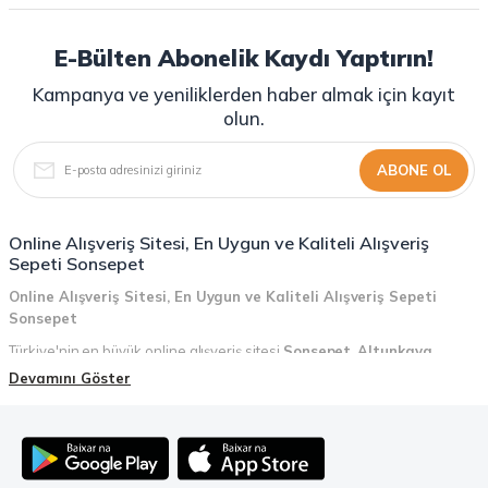
E-Bülten Abonelik Kaydı Yaptırın!
Kampanya ve yeniliklerden haber almak için kayıt
olun.
ABONE OL
Online Alışveriş Sitesi, En Uygun ve Kaliteli Alışveriş
Sepeti Sonsepet
Online Alışveriş Sitesi, En Uygun ve Kaliteli Alışveriş Sepeti
Sonsepet
Türkiye'nin en büyük online alışveriş sitesi
Sonsepet
,
Altunkaya
Holding
güvencesiyle hizmet vermektedir! Sonsepet, online alışveriş
Devamını Göster
deneyiminizi en üst seviyeye çıkarmak için her detayı düşünür. Geniş
ürün yelpazesi, uygun fiyatlar, kaliteli ürünler, kolay iade ve değişim, hızlı
teslimat ve güvenli ödeme seçenekleriyle, alışveriş yaparken
zamanınızı ve paranızı en verimli şekilde kullanırsınız.