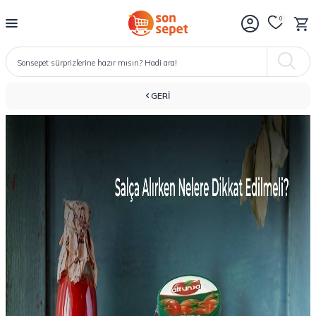
0
GERI