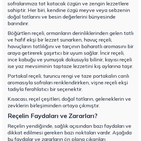
sofralarımıza tat katacak özgün ve zengin lezzetlere
sahiptir. Her biri, kendine özgü meyve veya sebzenin
doğal tatlarını ve besin değerlerini bünyesinde
barındırır.
Böğürtlen reçeli, ormanların derinliklerinden gelen tatlı
ve hafif ekşi bir lezzet sunarken, havuç reçeli,
havuçların tatlılığını ve tarçının baharatlı aromasını bir
araya getirerek şaşırtıcı bir uyum sağlar. İncir reçeli,
ince kabuğu ve yumuşak dokusuyla bilinir, kayısı reçeli
ise yaz mevsiminin taptaze lezzetini kış aylarına taşır.
Portakal reçeli, turuncu rengi ve taze portakalın canlı
aromasıyla sofraları renklendirirken, vişne reçeli ekşi
tadıyla ferahlatıcı bir seçenektir.
Kısacası, reçel çeşitleri, doğal tatların, geleneklerin ve
zevklerin birleşiminden ortaya çıkmıştır.
Reçelin Faydaları ve Zararları?
Reçelin yendiğinde, sağlık açısından bazı faydaları ve
dikkat edilmesi gereken bazı noktaları vardır. Aşağıda
bu faydalar ve zararların ön plana çıkanları