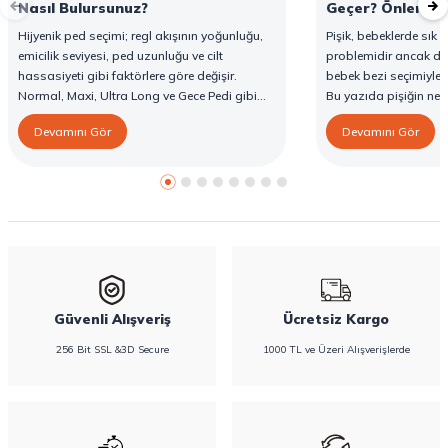
Nasıl Bulursunuz?
Geçer? Önleme v
Hijyenik ped seçimi; regl akışının yoğunluğu,
Pişik, bebeklerde sık g
emicilik seviyesi, ped uzunluğu ve cilt
problemidir ancak d
hassasiyeti gibi faktörlere göre değişir.
bebek bezi seçimiyle 
Normal, Maxi, Ultra Long ve Gece Pedi gibi
Bu yazıda pişiğin ned
farklı seçenekler, farklı ihtiyaçlara yönelik
yöntemlerini ve Confy
Devamını Gör
Devamını Gör
koruma sunar. Doğru ped seçimi gün boyu
karşı destekleyici özell
konfor sağlarken sızıntı riskini de azaltır. Bu
rehberde hijyenik ped çeşitleri, seçim kriterleri
ve Confy Lady hijyenik pedlerin sunduğu
koruma özellikleri hakkında bilgi
bulabilirsiniz.
Güvenli Alışveriş
Ücretsiz Kargo
256 Bit SSL &3D Secure
1000 TL ve Üzeri Alışverişlerde