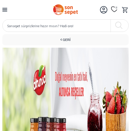
0
GERI