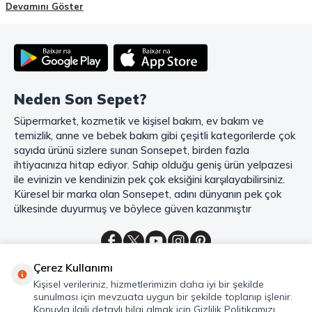
Holding
güvencesiyle hizmet vermektedir! Sonsepet, online alışveriş
Devamını Göster
deneyiminizi en üst seviyeye çıkarmak için her detayı düşünür. Geniş
ürün yelpazesi, uygun fiyatlar, kaliteli ürünler, kolay iade ve değişim, hızlı
teslimat ve güvenli ödeme seçenekleriyle, alışveriş yaparken
zamanınızı ve paranızı en verimli şekilde kullanırsınız.
Şimdi Sonsepet'i keşfedin ve alışverişin keyfini çıkarın!
Neden Son Sepet?
Mahmood Coffee ile Kahve Keyfinizi Sonsepet'te Yaşayın!
Süpermarket, kozmetik ve kişisel bakım, ev bakım ve
Mahmood Coffee
markasının eşsiz lezzetleriyle tanışın ve kahve
temizlik, anne ve bebek bakım gibi çeşitli kategorilerde çok
keyfinizi doruklara çıkarın. Filtre ve çekirdek kahve, kapsül kahve,
granül kahve, gold kahve, klasik kahve ve Türk kahvesi gibi birbirinden
sayıda ürünü sizlere sunan Sonsepet, birden fazla
lezzetli seçenekler arasından favorinizi seçin. Eğer pratik ve hızlı bir
ihtiyacınıza hitap ediyor. Sahip olduğu geniş ürün yelpazesi
kahve arıyorsanız, hazır Türk kahvesi ve cappuccino gibi seçenekler de
ile evinizin ve kendinizin pek çok eksiğini karşılayabilirsiniz.
sizleri bekliyor. Sıcak çikolata ve kahve kreması ile kahve keyfinize
Küresel bir marka olan Sonsepet, adını dünyanın pek çok
lezzet katabilirsiniz. Kahve tutkunlarının vazgeçilmezi olan bu ürünler,
ülkesinde duyurmuş ve böylece güven kazanmıştır
Sonsepet güvencesiyle sizleri bekliyor. Haydi, kahve tutkusunu yeniden
keşfedin ve kahve keyfinizi doyasıya yaşayın!
Mahmood Tea: Çay Keyfinizi En İyi Şekilde Yaşayın!
Çerez Kullanımı
Çayın büyülü dünyasına hoş geldiniz! Sonsepet, çay tutkunlarının
Kategoriler
Kişisel verileriniz, hizmetlerimizin daha iyi bir şekilde
hayallerini süsleyen
Mahmood Tea
çeşitlerini sizlerle buluşturuyor.
sunulması için mevzuata uygun bir şekilde toplanıp işlenir.
Seylan Çayı'nın benzersiz lezzetiyle tanışın ve çay demlemenin tadını
Hızlı Erişim
Konuyla ilgili detaylı bilgi almak için Gizlilik Politikamızı