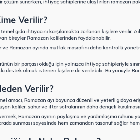
ir çözüm sunarken, ihtiyaç sahiplerine ulaştırılan ramazan pa
ime Verilir?
temel gıda ihtiyacını karşılamakta zorlanan kişilere verilir. Aile
yan bireyler Ramazan kolilerinden faydalanabilir.
eler ve Ramazan ayında mutfak masrafını daha kontrollü yön
nün bir parçası olduğu için yalnızca ihtiyaç sahipleriyle sınırl
 destek olmak istenen kişilere de verilebilir. Bu yönüyle R
eden Verilir?
mel amacı, Ramazan ayı boyunca düzenli ve yeterli gıdaya eri
uşan koliler, sahur ve iftar sofralarının daha dengeli kurulması
vermek, Ramazan ayının paylaşma ve yardımlaşma ruhunu ya
bir arada sunması sayesinde hem zamandan tasarruf sağlar hem