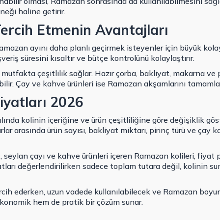
anabilir olması, Ramazan sonrasında da kullanılabilmesini sağ
neği haline getirir.
ercih Etmenin Avantajları
mazan ayını daha planlı geçirmek isteyenler için büyük kolay
veriş süresini kısaltır ve bütçe kontrolünü kolaylaştırır.
utfakta çeşitlilik sağlar. Hazır çorba, bakliyat, makarna ve p
abilir. Çay ve kahve ürünleri ise Ramazan akşamlarını tamamla
iyatları 2026
lında kolinin içeriğine ve ürün çeşitliliğine göre değişiklik g
rlar arasında ürün sayısı, bakliyat miktarı, pirinç türü ve çay 
nç, seylan çayı ve kahve ürünleri içeren Ramazan kolileri, fiy
atları değerlendirilirken sadece toplam tutara değil, kolinin 
rcih ederken, uzun vadede kullanılabilecek ve Ramazan boyun
 ekonomik hem de pratik bir çözüm sunar.