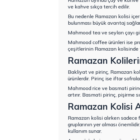
Ramazan ayında çay ve kahve tük
ve kahve sıkça tercih edilir.
Bu nedenle Ramazan kolisi içeri
bulunması büyük avantaj sağlar
Mahmood tea ve seylan çayı gibi 
Mahmood coffee ürünleri ise pr
çeşitlerinin Ramazan kolisinde 
Ramazan Kolileri
Bakliyat ve pirinç, Ramazan koli
ürünlerdir. Pirinç ise iftar sofra
Mahmood rice ve basmati pirinç g
artırır. Basmati pirinç, pişirme
Ramazan Kolisi A
Ramazan kolisi alırken sadece fi
gruplarının yer alması önemlidir
kullanım sunar.