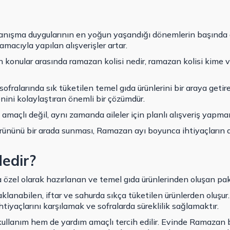
nışma duygularının en yoğun yaşandığı dönemlerin başında 
macıyla yapılan alışverişler artar.
n konular arasında
ramazan kolisi
nedir, ramazan kolisi kime v
.
sofralarında sık tüketilen temel gıda ürünlerini bir araya getir
ni kolaylaştıran önemli bir çözümdür.
maçlı değil, aynı zamanda aileler için planlı alışveriş yapman
ürününü bir arada sunması, Ramazan ayı boyunca ihtiyaçların 
edir?
özel olarak hazırlanan ve temel gıda ürünlerinden oluşan pake
saklanabilen, iftar ve sahurda sıkça tüketilen ürünlerden oluşu
yaçlarını karşılamak ve sofralarda süreklilik sağlamaktır.
kullanım hem de yardım amaçlı tercih edilir. Evinde Ramazan