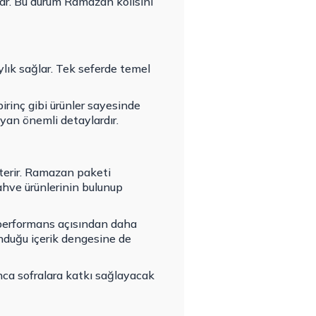
lar. Bu durum Ramazan kolisini
lık sağlar. Tek seferde temel
irinç gibi ürünler sayesinde
yan önemli detaylardır.
österir. Ramazan paketi
kahve ürünlerinin bulunup
at performans açısından daha
sunduğu içerik dengesine de
ca sofralara katkı sağlayacak