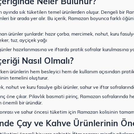
çeriğinde Neler Bulunur?
 ayında sık tüketilen temel ürünlerden oluşur. Dengeli bir R
eri bir arada yer alır. Bu içerik, Ramazan boyunca farklı öğünl
an ürünler şunlardır: hazır çorba, mercimek, nohut, kuru fasul
eker, tuz, ayçiçek yağı
ünler hazırlanmasına ve iftarda pratik sofralar kurulmasına ya
eriği Nasıl Olmalı?
ırken ürünlerin hem besleyici hem de kullanım açısından pratik
inin temelini oluşturur.
 nohut ve kuru fasulye gibi ürünler, sahur ve iftar sofralarında 
inç öne çıkar. Pilavlık basmati pirinç, Ramazan sofralarında
 önemli bir üründür.
sonrası ve sahur öncesi tüketim için Ramazan kolisinin tamamla
inde Çay ve Kahve Ürünlerinin Ön