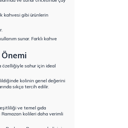
malarında ve sahur öncesinde çay
k kahvesi gibi ürünlerin
r.
ullanım sunar. Farklı kahve
n Önemi
özelliğiyle sahur için ideal
ildiğinde kolinin genel değerini
ında sıkça tercih edilir.
şitliliği ve temel gıda
u Ramazan kolileri daha verimli