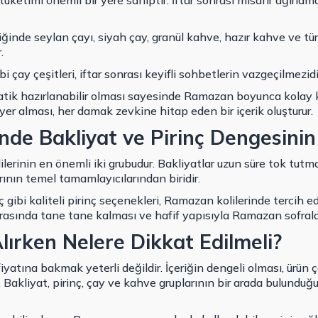
etimi önemli bir yere sahiptir. İftar sonrası misafir ağırla
ğinde seylan çayı, siyah çay, granül kahve, hazır kahve ve tür
.
çay çeşitleri, iftar sonrası keyifli sohbetlerin vazgeçilmezidi
atik hazırlanabilir olması sayesinde Ramazan boyunca kolay k
yer alması, her damak zevkine hitap eden bir içerik oluşturur.
nde Bakliyat ve Pirinç Dengesini
lerinin en önemli iki grubudur. Bakliyatlar uzun süre tok tutma 
larının temel tamamlayıcılarından biridir.
ibi kaliteli pirinç seçenekleri, Ramazan kolilerinde tercih ed
 sırasında tane tane kalması ve hafif yapısıyla Ramazan sofralar
lırken Nelere Dikkat Edilmeli?
yatına bakmak yeterli değildir. İçeriğin dengeli olması, ürün çe
. Bakliyat, pirinç, çay ve kahve gruplarının bir arada bulunduğ