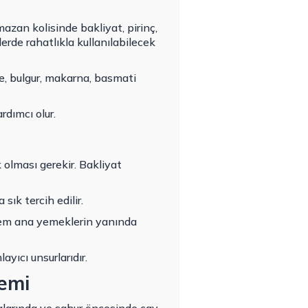
amazan kolisinde
bakliyat
,
pirinç
,
erde rahatlıkla kullanılabilecek
ye, bulgur, makarna, basmati
rdımcı olur.
 olması gerekir. Bakliyat
sık tercih edilir.
 hem ana yemeklerin yanında
yıcı unsurlarıdır.
emi