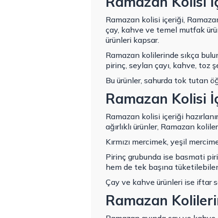
Ramazan Kolisi İ
Ramazan kolisi içeriği, Ramazan
çay
,
kahve
ve temel mutfak ürünl
ürünleri kapsar.
Ramazan kolilerinde sıkça bulun
pirinç, seylan çayı, kahve, toz ş
Bu ürünler, sahurda tok tutan öğ
Ramazan Kolisi İç
Ramazan kolisi içeriği hazırlan
ağırlıklı ürünler, Ramazan koliler
Kırmızı mercimek, yeşil mercimek,
Pirinç grubunda ise basmati pir
hem de tek başına tüketilebilen
Çay ve kahve ürünleri ise iftar 
Ramazan Koliler