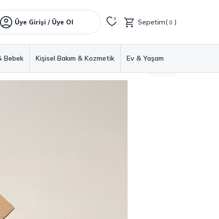
0
Sepetim(
)
Üye Girişi / Üye Ol
0
& Bebek
Kişisel Bakım & Kozmetik
Ev & Yaşam
GERI