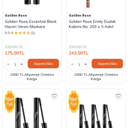
Golden Rose
Golden Rose
Golden Rose Essential Black
Golden Rose Emily Dudak
Hacim Veren Maskara
Kalemi No: 203 x 5 Adet
5.0
(2)
210,00
TL
291,60
TL
175,00
TL
243,00
TL
Sepete Ekle
Sepete Ekle
1000 TL Alışverişe Ücretsiz
1000 TL Alışverişe Ücretsiz
Kargo
Kargo