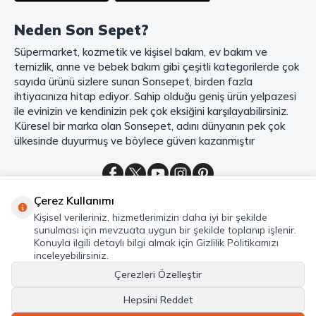
Şimdi Sonsepet'i keşfedin ve alışverişin keyfini çıkarın!
Neden Son Sepet?
Mahmood Coffee ile Kahve Keyfinizi Sonsepet'te Yaşayın!
Süpermarket, kozmetik ve kişisel bakım, ev bakım ve
Mahmood Coffee
markasının eşsiz lezzetleriyle tanışın ve kahve
temizlik, anne ve bebek bakım gibi çeşitli kategorilerde çok
keyfinizi doruklara çıkarın. Filtre ve çekirdek kahve, kapsül kahve,
granül kahve, gold kahve, klasik kahve ve Türk kahvesi gibi birbirinden
sayıda ürünü sizlere sunan Sonsepet, birden fazla
lezzetli seçenekler arasından favorinizi seçin. Eğer pratik ve hızlı bir
ihtiyacınıza hitap ediyor. Sahip olduğu geniş ürün yelpazesi
kahve arıyorsanız, hazır Türk kahvesi ve cappuccino gibi seçenekler de
ile evinizin ve kendinizin pek çok eksiğini karşılayabilirsiniz.
sizleri bekliyor. Sıcak çikolata ve kahve kreması ile kahve keyfinize
Küresel bir marka olan Sonsepet, adını dünyanın pek çok
lezzet katabilirsiniz. Kahve tutkunlarının vazgeçilmezi olan bu ürünler,
ülkesinde duyurmuş ve böylece güven kazanmıştır
Sonsepet güvencesiyle sizleri bekliyor. Haydi, kahve tutkusunu yeniden
keşfedin ve kahve keyfinizi doyasıya yaşayın!
Mahmood Tea: Çay Keyfinizi En İyi Şekilde Yaşayın!
Çerez Kullanımı
Çayın büyülü dünyasına hoş geldiniz! Sonsepet, çay tutkunlarının
Kategoriler
Kişisel verileriniz, hizmetlerimizin daha iyi bir şekilde
hayallerini süsleyen
Mahmood Tea
çeşitlerini sizlerle buluşturuyor.
sunulması için mevzuata uygun bir şekilde toplanıp işlenir.
Seylan Çayı'nın benzersiz lezzetiyle tanışın ve çay demlemenin tadını
Hızlı Erişim
Konuyla ilgili detaylı bilgi almak için Gizlilik Politikamızı
baştan yaşayın. Dökme çayın gizemli aroması ve sallama çayın taze
inceleyebilirsiniz.
Hakkımızda
ferahlığı arasında kaybolmaya ne dersiniz?
Çerezleri Özelleştir
Marka denildiğinde akla gelen ilk isim olan
Mahmood Tea
ile kalite ve
Hepsini Reddet
lezzetin bir arada yaşayın. Sonsepet'in çay dünyasında her bir yaprak,
© Sonsepet 2026 -Tüm Hakları Saklıdır.
size özeldir. En taze çay yaprakları, en güzel demleme teknikleri ve en