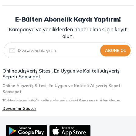
E-Bülten Abonelik Kaydı Yaptırın!
Kampanya ve yeniliklerden haber almak için kayıt
olun.
ABONE OL
Online Alışveriş Sitesi, En Uygun ve Kaliteli Alışveriş
Sepeti Sonsepet
Online Alışveriş Sitesi, En Uygun ve Kaliteli Alışveriş Sepeti
Sonsepet
Türkiye'nin en büyük online alışveriş sitesi
Sonsepet
,
Altunkaya
Holding
güvencesiyle hizmet vermektedir! Sonsepet, online alışveriş
Devamını Göster
deneyiminizi en üst seviyeye çıkarmak için her detayı düşünür. Geniş
ürün yelpazesi, uygun fiyatlar, kaliteli ürünler, kolay iade ve değişim, hızlı
teslimat ve güvenli ödeme seçenekleriyle, alışveriş yaparken
zamanınızı ve paranızı en verimli şekilde kullanırsınız.