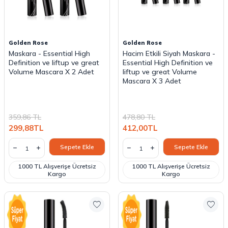
Golden Rose
Golden Rose
Maskara - Essential High
Hacim Etkili Siyah Maskara -
Definition ve liftup ve great
Essential High Definition ve
Volume Mascara X 2 Adet
liftup ve great Volume
Mascara X 3 Adet
359,86
TL
478,80
TL
299,88
TL
412,00
TL
Sepete Ekle
Sepete Ekle
1000 TL Alışverişe Ücretsiz
1000 TL Alışverişe Ücretsiz
Kargo
Kargo