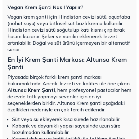
Vegan Krem Şanti Nasıl Yapılır?
Vegan krem şanti için Hindistan cevizi sütü, aquafaba
(nohut suyu) veya bitkisel süt bazlı krema kullanılır.
Hindistan cevizi sütü soğutulup katı kısmı çırpılarak
hacim kazanır. Şeker ve vanilin eklenerek lezzet
artırılabilir. Doğal ve süt ürünü içermeyen bir alternatif
sunar.
En İyi Krem Şanti Markası: Altunsa Krem
Şanti
Piyasada birçok farklı krem şanti markası
bulunmaktadır. Ancak, lezzeti ve kalitesi ile öne çıkan
Altunsa Krem Şanti
, hem profesyonel pastacılar hem
de evde tatlı yapmayı sevenler için en iyi
seçeneklerden biridir. Altunsa Krem şanti aşağıdaki
özellikleri nedeniyle en çok tercih edilendir.
Süt veya su ekleyerek kısa sürede hazırlanabilir.
Kabarık ve dayanıklı yapısı sayesinde uzun süre
bozulmadan kullanılabilir.
Kremsi dokusu ve hafif tatlılığı ile tatlılara özel bir