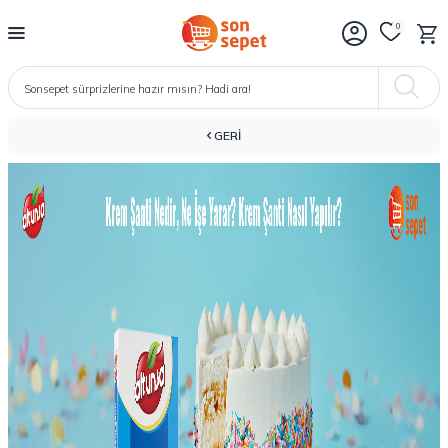
0
GERI