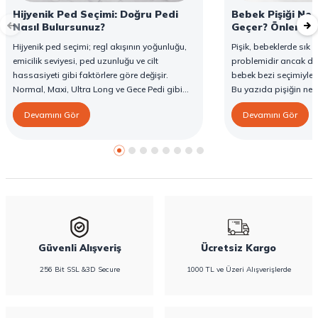
Hijyenik Ped Seçimi: Doğru Pedi
Bebek Pişiği Ned
Nasıl Bulursunuz?
Geçer? Önleme v
Hijyenik ped seçimi; regl akışının yoğunluğu,
Pişik, bebeklerde sık g
emicilik seviyesi, ped uzunluğu ve cilt
problemidir ancak d
hassasiyeti gibi faktörlere göre değişir.
bebek bezi seçimiyle 
Normal, Maxi, Ultra Long ve Gece Pedi gibi
Bu yazıda pişiğin ned
farklı seçenekler, farklı ihtiyaçlara yönelik
yöntemlerini ve Confy
Devamını Gör
Devamını Gör
koruma sunar. Doğru ped seçimi gün boyu
karşı destekleyici özell
konfor sağlarken sızıntı riskini de azaltır. Bu
rehberde hijyenik ped çeşitleri, seçim kriterleri
ve Confy Lady hijyenik pedlerin sunduğu
koruma özellikleri hakkında bilgi
bulabilirsiniz.
Güvenli Alışveriş
Ücretsiz Kargo
256 Bit SSL &3D Secure
1000 TL ve Üzeri Alışverişlerde