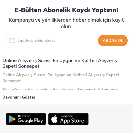
E-Bülten Abonelik Kaydı Yaptırın!
Kampanya ve yeniliklerden haber almak için kayıt
olun.
ABONE OL
Online Alışveriş Sitesi, En Uygun ve Kaliteli Alışveriş
Sepeti Sonsepet
Online Alışveriş Sitesi, En Uygun ve Kaliteli Alışveriş Sepeti
Sonsepet
Türkiye'nin en büyük online alışveriş sitesi
Sonsepet
,
Altunkaya
Holding
güvencesiyle hizmet vermektedir! Sonsepet, online alışveriş
Devamını Göster
deneyiminizi en üst seviyeye çıkarmak için her detayı düşünür. Geniş
ürün yelpazesi, uygun fiyatlar, kaliteli ürünler, kolay iade ve değişim, hızlı
teslimat ve güvenli ödeme seçenekleriyle, alışveriş yaparken
zamanınızı ve paranızı en verimli şekilde kullanırsınız.
Şimdi Sonsepet'i keşfedin ve alışverişin keyfini çıkarın!