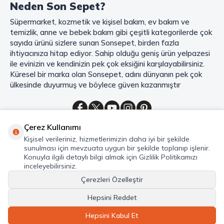
Neden Son Sepet?
Mahmood Coffee ile Kahve Keyfinizi Sonsepet'te Yaşayın!
Süpermarket, kozmetik ve kişisel bakım, ev bakım ve
Mahmood Coffee
markasının eşsiz lezzetleriyle tanışın ve kahve
temizlik, anne ve bebek bakım gibi çeşitli kategorilerde çok
keyfinizi doruklara çıkarın. Filtre ve çekirdek kahve, kapsül kahve,
granül kahve, gold kahve, klasik kahve ve Türk kahvesi gibi birbirinden
sayıda ürünü sizlere sunan Sonsepet, birden fazla
lezzetli seçenekler arasından favorinizi seçin. Eğer pratik ve hızlı bir
ihtiyacınıza hitap ediyor. Sahip olduğu geniş ürün yelpazesi
kahve arıyorsanız, hazır Türk kahvesi ve cappuccino gibi seçenekler de
ile evinizin ve kendinizin pek çok eksiğini karşılayabilirsiniz.
sizleri bekliyor. Sıcak çikolata ve kahve kreması ile kahve keyfinize
Küresel bir marka olan Sonsepet, adını dünyanın pek çok
lezzet katabilirsiniz. Kahve tutkunlarının vazgeçilmezi olan bu ürünler,
ülkesinde duyurmuş ve böylece güven kazanmıştır
Sonsepet güvencesiyle sizleri bekliyor. Haydi, kahve tutkusunu yeniden
keşfedin ve kahve keyfinizi doyasıya yaşayın!
Mahmood Tea: Çay Keyfinizi En İyi Şekilde Yaşayın!
Çerez Kullanımı
Çayın büyülü dünyasına hoş geldiniz! Sonsepet, çay tutkunlarının
Kategoriler
Kişisel verileriniz, hizmetlerimizin daha iyi bir şekilde
hayallerini süsleyen
Mahmood Tea
çeşitlerini sizlerle buluşturuyor.
sunulması için mevzuata uygun bir şekilde toplanıp işlenir.
Seylan Çayı'nın benzersiz lezzetiyle tanışın ve çay demlemenin tadını
Hızlı Erişim
Konuyla ilgili detaylı bilgi almak için Gizlilik Politikamızı
baştan yaşayın. Dökme çayın gizemli aroması ve sallama çayın taze
inceleyebilirsiniz.
Hakkımızda
ferahlığı arasında kaybolmaya ne dersiniz?
Çerezleri Özelleştir
Marka denildiğinde akla gelen ilk isim olan
Mahmood Tea
ile kalite ve
Hepsini Reddet
lezzetin bir arada yaşayın. Sonsepet'in çay dünyasında her bir yaprak,
© Sonsepet 2026 -Tüm Hakları Saklıdır.
size özeldir. En taze çay yaprakları, en güzel demleme teknikleri ve en
Hepsini Kabul Et
zarif sunumlarla çay keyfinizi doruklara taşıyabilirsiniz.. Şimdi,