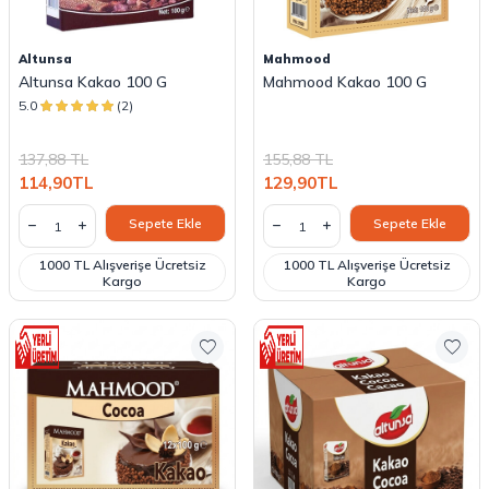
Altunsa
Mahmood
Altunsa Kakao 100 G
Mahmood Kakao 100 G
5.0
(2)
137,88
TL
155,88
TL
114,90
TL
129,90
TL
Sepete Ekle
Sepete Ekle
1000 TL Alışverişe Ücretsiz
1000 TL Alışverişe Ücretsiz
Kargo
Kargo