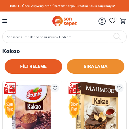
1000 TL Üzeri Alışverişlerde Ücretsiz Kargo Fırsatını Sakın Kaçırmayın!
0
Kakao
FİLTRELEME