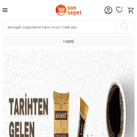
0
GERI