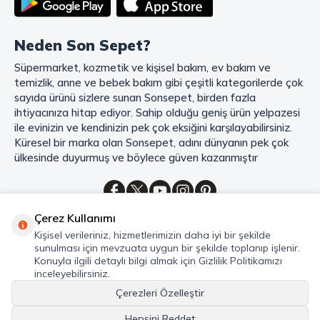
zamanınızı ve paranızı en verimli şekilde kullanırsınız.
Şimdi Sonsepet'i keşfedin ve alışverişin keyfini çıkarın!
Neden Son Sepet?
Mahmood Coffee ile Kahve Keyfinizi Sonsepet'te Yaşayın!
Süpermarket, kozmetik ve kişisel bakım, ev bakım ve
Mahmood Coffee
markasının eşsiz lezzetleriyle tanışın ve kahve
temizlik, anne ve bebek bakım gibi çeşitli kategorilerde çok
keyfinizi doruklara çıkarın. Filtre ve çekirdek kahve, kapsül kahve,
granül kahve, gold kahve, klasik kahve ve Türk kahvesi gibi birbirinden
sayıda ürünü sizlere sunan Sonsepet, birden fazla
lezzetli seçenekler arasından favorinizi seçin. Eğer pratik ve hızlı bir
ihtiyacınıza hitap ediyor. Sahip olduğu geniş ürün yelpazesi
kahve arıyorsanız, hazır Türk kahvesi ve cappuccino gibi seçenekler de
ile evinizin ve kendinizin pek çok eksiğini karşılayabilirsiniz.
sizleri bekliyor. Sıcak çikolata ve kahve kreması ile kahve keyfinize
Küresel bir marka olan Sonsepet, adını dünyanın pek çok
lezzet katabilirsiniz. Kahve tutkunlarının vazgeçilmezi olan bu ürünler,
ülkesinde duyurmuş ve böylece güven kazanmıştır
Sonsepet güvencesiyle sizleri bekliyor. Haydi, kahve tutkusunu yeniden
keşfedin ve kahve keyfinizi doyasıya yaşayın!
Mahmood Tea: Çay Keyfinizi En İyi Şekilde Yaşayın!
Çerez Kullanımı
Çayın büyülü dünyasına hoş geldiniz! Sonsepet, çay tutkunlarının
Kategoriler
Kişisel verileriniz, hizmetlerimizin daha iyi bir şekilde
hayallerini süsleyen
Mahmood Tea
çeşitlerini sizlerle buluşturuyor.
sunulması için mevzuata uygun bir şekilde toplanıp işlenir.
Seylan Çayı'nın benzersiz lezzetiyle tanışın ve çay demlemenin tadını
Hızlı Erişim
Konuyla ilgili detaylı bilgi almak için Gizlilik Politikamızı
baştan yaşayın. Dökme çayın gizemli aroması ve sallama çayın taze
inceleyebilirsiniz.
Hakkımızda
ferahlığı arasında kaybolmaya ne dersiniz?
Çerezleri Özelleştir
Marka denildiğinde akla gelen ilk isim olan
Mahmood Tea
ile kalite ve
Hepsini Reddet
lezzetin bir arada yaşayın. Sonsepet'in çay dünyasında her bir yaprak,