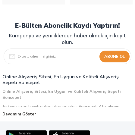
E-Bülten Abonelik Kaydı Yaptırın!
Kampanya ve yeniliklerden haber almak için kayıt
olun.
ABONE OL
Online Alışveriş Sitesi, En Uygun ve Kaliteli Alışveriş
Sepeti Sonsepet
Online Alışveriş Sitesi, En Uygun ve Kaliteli Alışveriş Sepeti
Sonsepet
Türkiye'nin en büyük online alışveriş sitesi
Sonsepet
,
Altunkaya
Holding
güvencesiyle hizmet vermektedir! Sonsepet, online alışveriş
Devamını Göster
deneyiminizi en üst seviyeye çıkarmak için her detayı düşünür. Geniş
ürün yelpazesi, uygun fiyatlar, kaliteli ürünler, kolay iade ve değişim, hızlı
teslimat ve güvenli ödeme seçenekleriyle, alışveriş yaparken