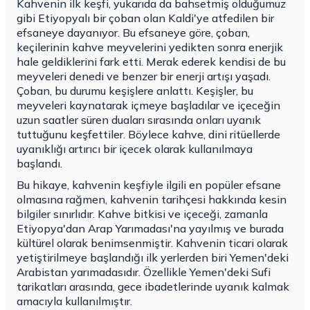
Kahvenin ilk keşfi, yukarıda da bahsetmiş olduğumuz
gibi Etiyopyalı bir çoban olan Kaldi'ye atfedilen bir
efsaneye dayanıyor. Bu efsaneye göre, çoban,
keçilerinin kahve meyvelerini yedikten sonra enerjik
hale geldiklerini fark etti. Merak ederek kendisi de bu
meyveleri denedi ve benzer bir enerji artışı yaşadı.
Çoban, bu durumu keşişlere anlattı. Keşişler, bu
meyveleri kaynatarak içmeye başladılar ve içeceğin
uzun saatler süren duaları sırasında onları uyanık
tuttuğunu keşfettiler. Böylece kahve, dini ritüellerde
uyanıklığı artırıcı bir içecek olarak kullanılmaya
başlandı.
Bu hikaye, kahvenin keşfiyle ilgili en popüler efsane
olmasına rağmen, kahvenin tarihçesi hakkında kesin
bilgiler sınırlıdır. Kahve bitkisi ve içeceği, zamanla
Etiyopya'dan Arap Yarımadası'na yayılmış ve burada
kültürel olarak benimsenmiştir. Kahvenin ticari olarak
yetiştirilmeye başlandığı ilk yerlerden biri Yemen'deki
Arabistan yarımadasıdır. Özellikle Yemen'deki Sufi
tarikatları arasında, gece ibadetlerinde uyanık kalmak
amacıyla kullanılmıştır.