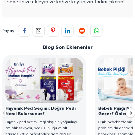
sepetinize ekleyin ve kahve keyfinizin tadını çıkarın!
Paylaş :
Blog Son Eklenenler
Hijyenik Ped Seçimi: Doğru Pedi
Bebek Pişiği Ned
Nasıl Bulursunuz?
Geçer? Önleme v
Hijyenik ped seçimi; regl akışının yoğunluğu,
Pişik, bebeklerde sık g
emicilik seviyesi, ped uzunluğu ve cilt
problemidir ancak d
hassasiyeti gibi faktörlere göre değişir.
bebek bezi seçimiyle 