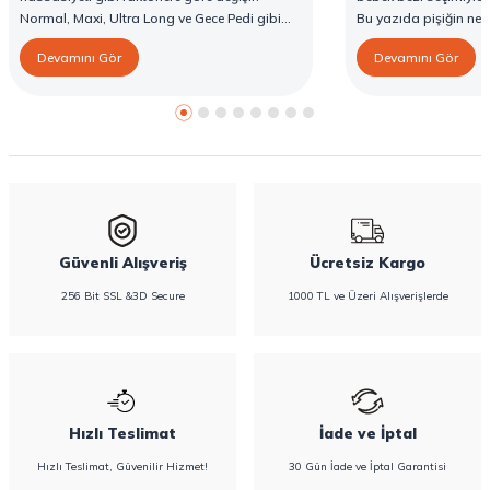
Normal, Maxi, Ultra Long ve Gece Pedi gibi
Bu yazıda pişiğin ned
farklı seçenekler, farklı ihtiyaçlara yönelik
yöntemlerini ve Confy
Devamını Gör
Devamını Gör
koruma sunar. Doğru ped seçimi gün boyu
karşı destekleyici özell
konfor sağlarken sızıntı riskini de azaltır. Bu
rehberde hijyenik ped çeşitleri, seçim kriterleri
ve Confy Lady hijyenik pedlerin sunduğu
koruma özellikleri hakkında bilgi
bulabilirsiniz.
Güvenli Alışveriş
Ücretsiz Kargo
256 Bit SSL &3D Secure
1000 TL ve Üzeri Alışverişlerde
Hızlı Teslimat
İade ve İptal
Hızlı Teslimat, Güvenilir Hizmet!
30 Gün İade ve İptal Garantisi