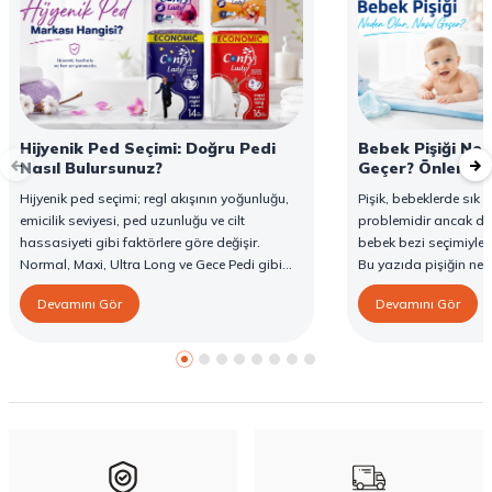
Hijyenik Ped Seçimi: Doğru Pedi
Bebek Pişiği Ned
Nasıl Bulursunuz?
Geçer? Önleme v
Hijyenik ped seçimi; regl akışının yoğunluğu,
Pişik, bebeklerde sık g
emicilik seviyesi, ped uzunluğu ve cilt
problemidir ancak d
hassasiyeti gibi faktörlere göre değişir.
bebek bezi seçimiyle 
Normal, Maxi, Ultra Long ve Gece Pedi gibi
Bu yazıda pişiğin ned
farklı seçenekler, farklı ihtiyaçlara yönelik
yöntemlerini ve Confy
Devamını Gör
Devamını Gör
koruma sunar. Doğru ped seçimi gün boyu
karşı destekleyici özell
konfor sağlarken sızıntı riskini de azaltır. Bu
rehberde hijyenik ped çeşitleri, seçim kriterleri
ve Confy Lady hijyenik pedlerin sunduğu
koruma özellikleri hakkında bilgi
bulabilirsiniz.