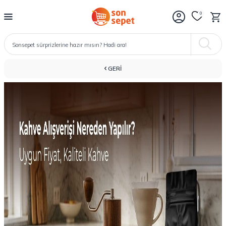
0
GERI