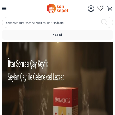
0
GERI