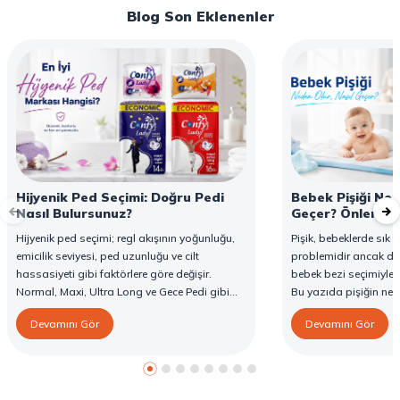
Blog Son Eklenenler
Hijyenik Ped Seçimi: Doğru Pedi
Bebek Pişiği Ned
Nasıl Bulursunuz?
Geçer? Önleme v
Hijyenik ped seçimi; regl akışının yoğunluğu,
Pişik, bebeklerde sık g
emicilik seviyesi, ped uzunluğu ve cilt
problemidir ancak d
hassasiyeti gibi faktörlere göre değişir.
bebek bezi seçimiyle 
Normal, Maxi, Ultra Long ve Gece Pedi gibi
Bu yazıda pişiğin ned
farklı seçenekler, farklı ihtiyaçlara yönelik
yöntemlerini ve Confy
Devamını Gör
Devamını Gör
koruma sunar. Doğru ped seçimi gün boyu
karşı destekleyici özell
konfor sağlarken sızıntı riskini de azaltır. Bu
rehberde hijyenik ped çeşitleri, seçim kriterleri
ve Confy Lady hijyenik pedlerin sunduğu
koruma özellikleri hakkında bilgi