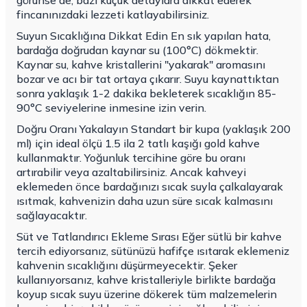
görünse de, bazı küçük detaylara dikkat ederek
fincanınızdaki lezzeti katlayabilirsiniz.
Suyun Sıcaklığına Dikkat Edin En sık yapılan hata,
bardağa doğrudan kaynar su (100°C) dökmektir.
Kaynar su, kahve kristallerini "yakarak" aromasını
bozar ve acı bir tat ortaya çıkarır. Suyu kaynattıktan
sonra yaklaşık 1-2 dakika bekleterek sıcaklığın 85-
90°C seviyelerine inmesine izin verin.
Doğru Oranı Yakalayın Standart bir kupa (yaklaşık 200
ml) için ideal ölçü 1.5 ila 2 tatlı kaşığı gold kahve
kullanmaktır. Yoğunluk tercihine göre bu oranı
artırabilir veya azaltabilirsiniz. Ancak kahveyi
eklemeden önce bardağınızı sıcak suyla çalkalayarak
ısıtmak, kahvenizin daha uzun süre sıcak kalmasını
sağlayacaktır.
Süt ve Tatlandırıcı Ekleme Sırası Eğer sütlü bir kahve
tercih ediyorsanız, sütünüzü hafifçe ısıtarak eklemeniz
kahvenin sıcaklığını düşürmeyecektir. Şeker
kullanıyorsanız, kahve kristalleriyle birlikte bardağa
koyup sıcak suyu üzerine dökerek tüm malzemelerin