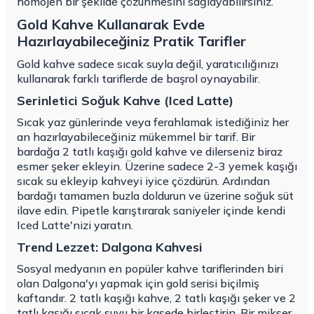
homojen bir şekilde çözünmesini sağlayabilirsiniz.
Gold Kahve Kullanarak Evde
Hazırlayabileceğiniz Pratik Tarifler
Gold kahve sadece sıcak suyla değil, yaratıcılığınızı
kullanarak farklı tariflerde de başrol oynayabilir.
Serinletici Soğuk Kahve (Iced Latte)
Sıcak yaz günlerinde veya ferahlamak istediğiniz her
an hazırlayabileceğiniz mükemmel bir tarif. Bir
bardağa 2 tatlı kaşığı gold kahve ve dilerseniz biraz
esmer şeker ekleyin. Üzerine sadece 2-3 yemek kaşığı
sıcak su ekleyip kahveyi iyice çözdürün. Ardından
bardağı tamamen buzla doldurun ve üzerine soğuk süt
ilave edin. Pipetle karıştırarak saniyeler içinde kendi
Iced Latte'nizi yaratın.
Trend Lezzet: Dalgona Kahvesi
Sosyal medyanın en popüler kahve tariflerinden biri
olan Dalgona'yı yapmak için gold serisi biçilmiş
kaftandır. 2 tatlı kaşığı kahve, 2 tatlı kaşığı şeker ve 2
tatlı kaşığı sıcak suyu bir kasede birleştirin. Bir mikser