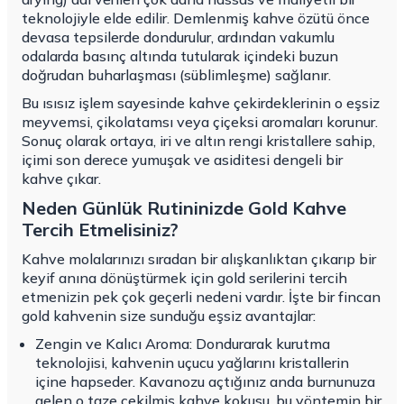
teknolojiyle elde edilir. Demlenmiş kahve özütü önce
devasa tepsilerde dondurulur, ardından vakumlu
odalarda basınç altında tutularak içindeki buzun
doğrudan buharlaşması (süblimleşme) sağlanır.
Bu ısısız işlem sayesinde kahve çekirdeklerinin o eşsiz
meyvemsi, çikolatamsı veya çiçeksi aromaları korunur.
Sonuç olarak ortaya, iri ve altın rengi kristallere sahip,
içimi son derece yumuşak ve asiditesi dengeli bir
kahve çıkar.
Neden Günlük Rutininizde Gold Kahve
Tercih Etmelisiniz?
Kahve molalarınızı sıradan bir alışkanlıktan çıkarıp bir
keyif anına dönüştürmek için gold serilerini tercih
etmenizin pek çok geçerli nedeni vardır. İşte bir fincan
gold kahvenin size sunduğu eşsiz avantajlar:
Zengin ve Kalıcı Aroma: Dondurarak kurutma
teknolojisi, kahvenin uçucu yağlarını kristallerin
içine hapseder. Kavanozu açtığınız anda burnunuza
gelen o taze çekilmiş kahve kokusu, bu yöntemin bir