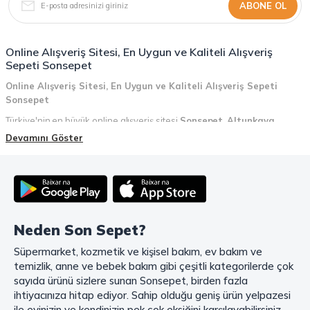
ABONE OL
Online Alışveriş Sitesi, En Uygun ve Kaliteli Alışveriş
Sepeti Sonsepet
Online Alışveriş Sitesi, En Uygun ve Kaliteli Alışveriş Sepeti
Sonsepet
Türkiye'nin en büyük online alışveriş sitesi
Sonsepet
,
Altunkaya
Holding
güvencesiyle hizmet vermektedir! Sonsepet, online alışveriş
Devamını Göster
deneyiminizi en üst seviyeye çıkarmak için her detayı düşünür. Geniş
ürün yelpazesi, uygun fiyatlar, kaliteli ürünler, kolay iade ve değişim, hızlı
teslimat ve güvenli ödeme seçenekleriyle, alışveriş yaparken
zamanınızı ve paranızı en verimli şekilde kullanırsınız.
Şimdi Sonsepet'i keşfedin ve alışverişin keyfini çıkarın!
Neden Son Sepet?
Mahmood Coffee ile Kahve Keyfinizi Sonsepet'te Yaşayın!
Süpermarket, kozmetik ve kişisel bakım, ev bakım ve
Mahmood Coffee
markasının eşsiz lezzetleriyle tanışın ve kahve
temizlik, anne ve bebek bakım gibi çeşitli kategorilerde çok
keyfinizi doruklara çıkarın. Filtre ve çekirdek kahve, kapsül kahve,
granül kahve, gold kahve, klasik kahve ve Türk kahvesi gibi birbirinden
sayıda ürünü sizlere sunan Sonsepet, birden fazla
lezzetli seçenekler arasından favorinizi seçin. Eğer pratik ve hızlı bir
ihtiyacınıza hitap ediyor. Sahip olduğu geniş ürün yelpazesi
kahve arıyorsanız, hazır Türk kahvesi ve cappuccino gibi seçenekler de
ile evinizin ve kendinizin pek çok eksiğini karşılayabilirsiniz.