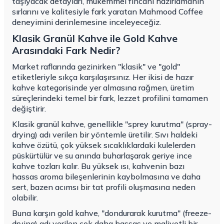
taşıyacak detayları, mükemmel fincanı hazırlamanın
sırlarını ve kalitesiyle fark yaratan Mahmood Coffee
deneyimini derinlemesine inceleyeceğiz.
Klasik Granül Kahve ile Gold Kahve
Arasındaki Fark Nedir?
Market raflarında gezinirken "klasik" ve "gold"
etiketleriyle sıkça karşılaşırsınız. Her ikisi de hazır
kahve kategorisinde yer almasına rağmen, üretim
süreçlerindeki temel bir fark, lezzet profilini tamamen
değiştirir.
Klasik granül kahve, genellikle "sprey kurutma" (spray-
drying) adı verilen bir yöntemle üretilir. Sıvı haldeki
kahve özütü, çok yüksek sıcaklıklardaki kulelerden
püskürtülür ve su anında buharlaşarak geriye ince
kahve tozları kalır. Bu yüksek ısı, kahvenin bazı
hassas aroma bileşenlerinin kaybolmasına ve daha
sert, bazen acımsı bir tat profili oluşmasına neden
olabilir.
Buna karşın gold kahve, "dondurarak kurutma" (freeze-
drying) adı verilen çok daha hassas ve maliyetli bir