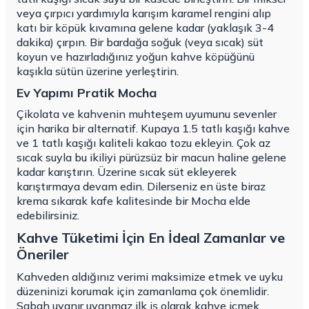
veya çırpıcı yardımıyla karışım karamel rengini alıp
katı bir köpük kıvamına gelene kadar (yaklaşık 3-4
dakika) çırpın. Bir bardağa soğuk (veya sıcak) süt
koyun ve hazırladığınız yoğun kahve köpüğünü
kaşıkla sütün üzerine yerleştirin.
Ev Yapımı Pratik Mocha
Çikolata ve kahvenin muhteşem uyumunu sevenler
için harika bir alternatif. Kupaya 1.5 tatlı kaşığı kahve
ve 1 tatlı kaşığı kaliteli kakao tozu ekleyin. Çok az
sıcak suyla bu ikiliyi pürüzsüz bir macun haline gelene
kadar karıştırın. Üzerine sıcak süt ekleyerek
karıştırmaya devam edin. Dilerseniz en üste biraz
krema sıkarak kafe kalitesinde bir Mocha elde
edebilirsiniz.
Kahve Tüketimi İçin En İdeal Zamanlar ve
Öneriler
Kahveden aldığınız verimi maksimize etmek ve uyku
düzeninizi korumak için zamanlama çok önemlidir.
Sabah uyanır uyanmaz ilk iş olarak kahve içmek