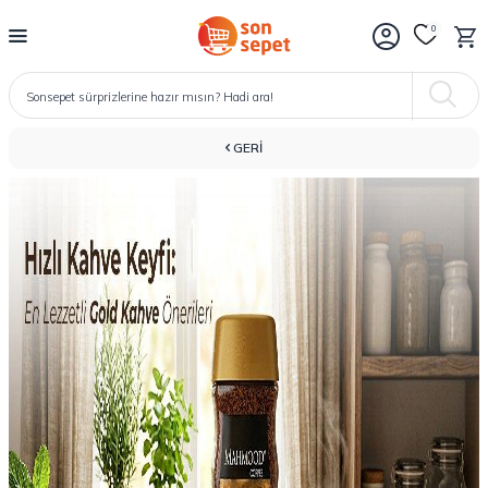
0
GERI