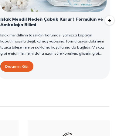
Islak Mendil Neden Çabuk Kurur? Formülün ve
Altuns
Ambalajın Bilimi
Tarif
Islak mendillerin tazeliğini koruması yalnızca kapağın
Altunsa
kapatılmasına değil; kumaş yapısına, formülasyondaki nem
fasulye
tutucu bileşenlere ve saklama koşullarına da bağlıdır. Viskoz
yemeğine
gibi emici lifler nemi daha uzun süre korurken, gliserin gibi
önemli b
humektanlar suyun buharlaşmasını yavaşlatır. Kapağın
ve zeng
doğru kapatılması hava girişini azaltırken, paketin serin ve
bir tat 
Devamını Gör
Deva
yatay şekilde saklanması kuruma riskini düşürür. Confy Islak
güvenle 
Mendil serisi, günlük kullanımda tazeliği korumaya yardımcı
Sonsepet
olan formülü ve ambalaj yapısıyla pratik bir kullanım sunar.