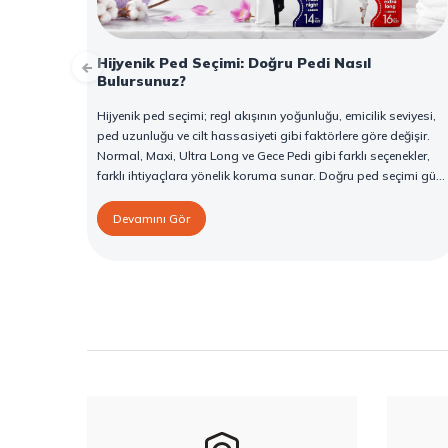
Hijyenik Ped Seçimi: Doğru Pedi Nasıl
Bulursunuz?
Hijyenik ped seçimi; regl akışının yoğunluğu, emicilik seviyesi,
ped uzunluğu ve cilt hassasiyeti gibi faktörlere göre değişir.
Normal, Maxi, Ultra Long ve Gece Pedi gibi farklı seçenekler,
farklı ihtiyaçlara yönelik koruma sunar. Doğru ped seçimi gün
boyu konfor sağlarken sızıntı riskini de azaltır. Bu rehberde
hijyenik ped çeşitleri, seçim kriterleri ve Confy Lady hijyenik
Devamını Gör
pedlerin sunduğu koruma özellikleri hakkında bilgi
bulabilirsiniz.