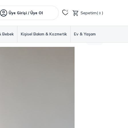
0
Sepetim(
)
Üye Girişi / Üye Ol
0
& Bebek
Kişisel Bakım & Kozmetik
Ev & Yaşam
GERI