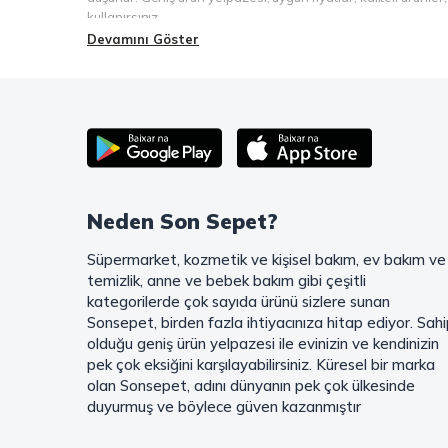
kullanırsınız.
Devamını Göster
Şimdi Sonsepet'i keşfedin ve alışverişin keyfini çıkarın!
Mahmood Coffee ile Kahve Keyfinizi Sonsepet'te Yaşayı
Mahmood Coffee
markasının eşsiz lezzetleriyle tanışın ve 
birbirinden lezzetli seçenekler arasından favorinizi seçin. E
kreması ile kahve keyfinize lezzet katabilirsiniz. Kahve tut
keyfinizi doyasıya yaşayın!
Mahmood Tea: Çay Keyfinizi En İyi Şekilde Yaşayın!
Neden Son Sepet?
Çayın büyülü dünyasına hoş geldiniz! Sonsepet, çay tutkunla
demlemenin tadını baştan yaşayın. Dökme çayın gizemli aro
Süpermarket, kozmetik ve kişisel bakım, ev bakım ve
Marka denildiğinde akla gelen ilk isim olan
Mahmood Tea
i
temizlik, anne ve bebek bakım gibi çeşitli
demleme teknikleri ve en zarif sunumlarla çay keyfinizi doruk
kategorilerde çok sayıda ürünü sizlere sunan
Sonsepet, birden fazla ihtiyacınıza hitap ediyor. Sah
Mahmood Rice ile Sofralarınızı Zenginleştirin!
olduğu geniş ürün yelpazesi ile evinizin ve kendinizin
Sağlıklı ve lezzetli yemekler için mutfaklarınızda başrolde
Ma
pek çok eksiğini karşılayabilirsiniz. Küresel bir marka
benzersiz bir lezzet katıyor. Farklı paket seçenekleri ve ikili 
olan Sonsepet, adını dünyanın pek çok ülkesinde
alışverişe başlayın ve en taze ürünleri hemen sepetinize ekl
duyurmuş ve böylece güven kazanmıştır
Altunsa ile Sağlıklı ve Lezzetli Sofralar Kurun!