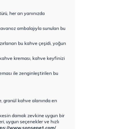
türü, her an yanınızda
kavanoz ambalajıyla sunulan bu
zırlanan bu kahve çeşidi, yoğun
 kahve kreması, kahve keyfinizi
eması ile zenginleştirilen bu
ee, granül kahve alanında en
erkesin damak zevkine uygun bir
i, uygun seçenekler ve hızlı
ps://www.sonsepet.com/