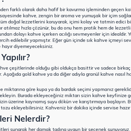
nden farklı olarak daha hafif bir kavurma işleminden geçen kah
m sayesinde kahve, zengin bir aroma ve yumuşak bir içim sağla
m doğal lezzetlerini koruyarak, içimi kolay ve tatmin edici bi
ır atılmaz hızla çözünür, bu da onu hem pratik hem de lezzetli b
ndan dolayı kahve içerken acılığı sevmeyenler için idealdir. 
ercih edilebilir yapmıştır. Eğer gün içinde sık kahve içmeyi s
e hayır diyemeyeceksiniz.
Yapılır?
ve çeşitlerinde olduğu gibi oldukça basittir ve sadece birkaç
. Aşağıda gold kahve ya da diğer adıyla granül kahve nasıl hazı
ve miktarına göre kupa ya da bardak seçimi yapmanız gereklid
e ekleyin. Burada ekleyeceğiniz miktarı sizin kahve keyfinize g
izin üzerine kaynamış suyu dökün ve karıştırmaya başlayın. B
 tozu ekleyebilirsiniz. Kahveniz bir dakika içinde servise hazır
eri Nelerdir?
itleri sunarak her damak tadına uygun bir seçenek sunuyoruz.