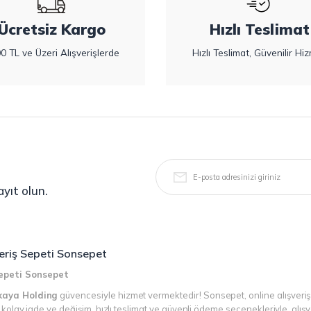
Ücretsiz Kargo
Hızlı Teslimat
0 TL ve Üzeri Alışverişlerde
Hızlı Teslimat, Güvenilir Hiz
yıt olun.
şveriş Sepeti Sonsepet
 Sepeti Sonsepet
kaya Holding
güvencesiyle hizmet vermektedir! Sonsepet, online alışveriş
r, kolay iade ve değişim, hızlı teslimat ve güvenli ödeme seçenekleriyle, alı