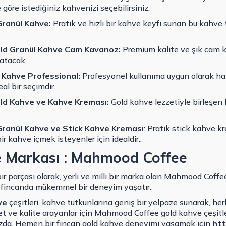
göre istediğiniz kahvenizi seçebilirsiniz.
ranül Kahve:
Pratik ve hızlı bir kahve keyfi sunan bu kahve 
d Granül Kahve Cam Kavanoz:
Premium kalite ve şık cam 
katacak.
Kahve Professional:
Profesyonel kullanıma uygun olarak ha
al bir seçimdir.
d Kahve ve Kahve Kreması:
Gold kahve lezzetiyle birleşen
ranül Kahve ve Stick Kahve Kreması
: Pratik stick kahve kr
r kahve içmek isteyenler için idealdir..
e Markası : Mahmood Coffee
ir parçası olarak, yerli ve milli bir marka olan Mahmood Coff
er fincanda mükemmel bir deneyim yaşatır.
ve
çeşitleri, kahve tutkunlarına geniş bir yelpaze sunarak, h
t ve kalite arayanlar için Mahmood Coffee gold kahve çeşitler
nızda. Hemen bir fincan gold kahve deneyimi yaşamak için
htt