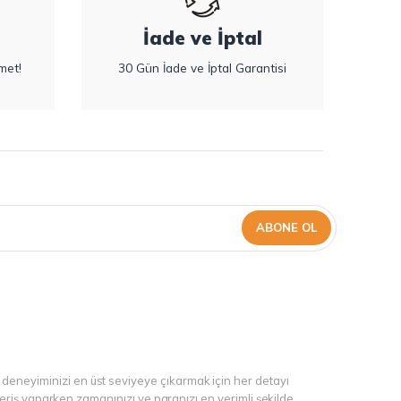
İade ve İptal
met!
30 Gün İade ve İptal Garantisi
ABONE OL
 deneyiminizi en üst seviyeye çıkarmak için her detayı
şveriş yaparken zamanınızı ve paranızı en verimli şekilde