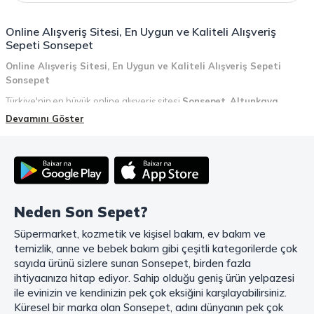
Online Alışveriş Sitesi, En Uygun ve Kaliteli Alışveriş
Sepeti Sonsepet
Online Alışveriş Sitesi, En Uygun ve Kaliteli Alışveriş Sepeti
Sonsepet
Türkiye'nin en büyük online alışveriş sitesi
Sonsepet
,
Altunkaya
Holding
güvencesiyle hizmet vermektedir! Sonsepet, online alışveriş
Devamını Göster
deneyiminizi en üst seviyeye çıkarmak için her detayı düşünür. Geniş
ürün yelpazesi, uygun fiyatlar, kaliteli ürünler, kolay iade ve değişim, hızlı
teslimat ve güvenli ödeme seçenekleriyle, alışveriş yaparken
zamanınızı ve paranızı en verimli şekilde kullanırsınız.
Şimdi Sonsepet'i keşfedin ve alışverişin keyfini çıkarın!
Neden Son Sepet?
Mahmood Coffee ile Kahve Keyfinizi Sonsepet'te Yaşayın!
Süpermarket, kozmetik ve kişisel bakım, ev bakım ve
Mahmood Coffee
markasının eşsiz lezzetleriyle tanışın ve kahve
temizlik, anne ve bebek bakım gibi çeşitli kategorilerde çok
keyfinizi doruklara çıkarın. Filtre ve çekirdek kahve, kapsül kahve,
granül kahve, gold kahve, klasik kahve ve Türk kahvesi gibi birbirinden
sayıda ürünü sizlere sunan Sonsepet, birden fazla
lezzetli seçenekler arasından favorinizi seçin. Eğer pratik ve hızlı bir
ihtiyacınıza hitap ediyor. Sahip olduğu geniş ürün yelpazesi
kahve arıyorsanız, hazır Türk kahvesi ve cappuccino gibi seçenekler de
ile evinizin ve kendinizin pek çok eksiğini karşılayabilirsiniz.
sizleri bekliyor. Sıcak çikolata ve kahve kreması ile kahve keyfinize
Küresel bir marka olan Sonsepet, adını dünyanın pek çok