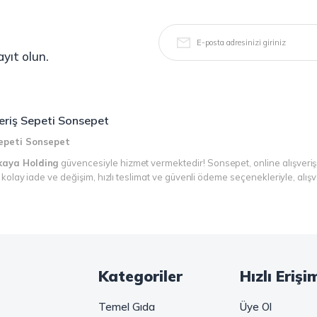
yıt olun.
şveriş Sepeti Sonsepet
 Sepeti Sonsepet
kaya Holding
güvencesiyle hizmet vermektedir! Sonsepet, online alışveriş
r, kolay iade ve değişim, hızlı teslimat ve güvenli ödeme seçenekleriyle, alı
n!
kahve keyfinizi doruklara çıkarın. Filtre ve çekirdek kahve, kapsül kahve, g
ğer pratik ve hızlı bir kahve arıyorsanız, hazır Türk kahvesi ve cappuccino g
Kategoriler
Hızlı Erişi
kunlarının vazgeçilmezi olan bu ürünler, Sonsepet güvencesiyle sizleri bekl
Temel Gıda
Üye Ol