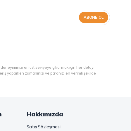
ABONE OL
 deneyiminizi en üst seviyeye çıkarmak için her detayı
şveriş yaparken zamanınızı ve paranızı en verimli şekilde
ranül kahve, gold kahve, klasik kahve ve Türk kahvesi gibi
ibi seçenekler de sizleri bekliyor. Sıcak çikolata ve kahve
m
Hakkımızda
iyor. Haydi, kahve tutkusunu yeniden keşfedin ve kahve
Satış Sözleşmesi