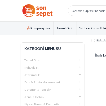
Kampanyalar
Temel Gıda
Süt ve Kahvaltılı
Stoktaki
KATEGORI MENÜSÜ
İlgili
Temel Gıda
Kahvaltılık
Atıştırmalık
Fırın & Pasta Malzemeleri
Deterjan & Temizlik
Anne & Bebek
Kişisel Bakım & Kozmetik