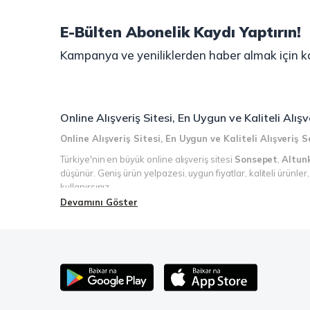
E-Bülten Abonelik Kaydı Yaptırın!
Kampanya ve yeniliklerden haber almak için ka
Online Alışveriş Sitesi, En Uygun ve Kaliteli Alı
Online Alışveriş Sitesi, En Uygun ve Kaliteli Alışveriş
Türkiye'nin en büyük online alışveriş sitesi
Sonsepet
,
Altun
düşünür. Geniş ürün yelpazesi, uygun fiyatlar, kaliteli ürünle
kullanırsınız.
Devamını Göster
Şimdi Sonsepet'i keşfedin ve alışverişin keyfini çıkarın!
Mahmood Coffee ile Kahve Keyfinizi Sonsepet'te Yaşayı
Mahmood Coffee
markasının eşsiz lezzetleriyle tanışın ve 
birbirinden lezzetli seçenekler arasından favorinizi seçin. E
kreması ile kahve keyfinize lezzet katabilirsiniz. Kahve tut
keyfinizi doyasıya yaşayın!