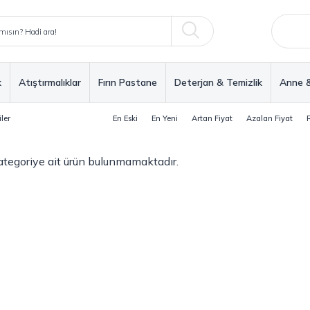
k
Atıştırmalıklar
Fırın Pastane
Deterjan & Temizlik
Anne 
ler
En Eski
En Yeni
Artan Fiyat
Azalan Fiyat
 kategoriye ait ürün bulunmamaktadır.