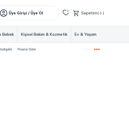
0
Sepetim(
)
Üye Girişi / Üye Ol
0
& Bebek
Kişisel Bakım & Kozmetik
Ev & Yaşam
Rastgele
Puana Göre