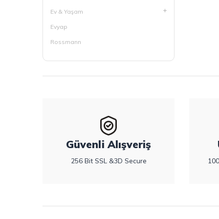
Ev & Yaşam
Evyap
Rossmann
Güvenli Alışveriş
256 Bit SSL &3D Secure
100