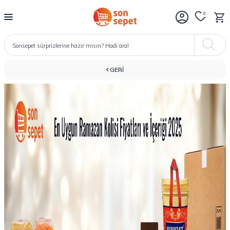
0
GERI