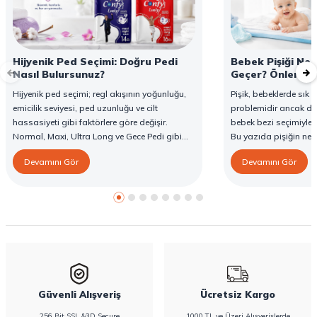
Hijyenik Ped Seçimi: Doğru Pedi
Bebek Pişiği Ned
Nasıl Bulursunuz?
Geçer? Önleme v
Hijyenik ped seçimi; regl akışının yoğunluğu,
Pişik, bebeklerde sık g
emicilik seviyesi, ped uzunluğu ve cilt
problemidir ancak d
hassasiyeti gibi faktörlere göre değişir.
bebek bezi seçimiyle 
Normal, Maxi, Ultra Long ve Gece Pedi gibi
Bu yazıda pişiğin ned
farklı seçenekler, farklı ihtiyaçlara yönelik
yöntemlerini ve Confy
Devamını Gör
Devamını Gör
koruma sunar. Doğru ped seçimi gün boyu
karşı destekleyici özell
konfor sağlarken sızıntı riskini de azaltır. Bu
rehberde hijyenik ped çeşitleri, seçim kriterleri
ve Confy Lady hijyenik pedlerin sunduğu
koruma özellikleri hakkında bilgi
bulabilirsiniz.
Güvenli Alışveriş
Ücretsiz Kargo
256 Bit SSL &3D Secure
1000 TL ve Üzeri Alışverişlerde