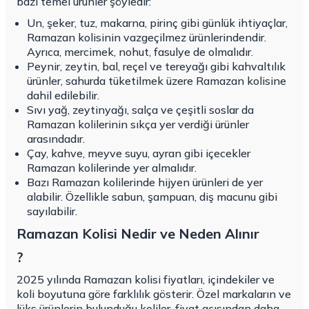
bazı temel ürünler şöyledir:
Un, şeker, tuz, makarna, pirinç gibi günlük ihtiyaçlar,
Ramazan kolisinin vazgeçilmez ürünlerindendir.
Ayrıca, mercimek, nohut, fasulye de olmalıdır.
Peynir, zeytin, bal, reçel ve tereyağı gibi kahvaltılık
ürünler, sahurda tüketilmek üzere Ramazan kolisine
dahil edilebilir.
Sıvı yağ, zeytinyağı, salça ve çeşitli soslar da
Ramazan kolilerinin sıkça yer verdiği ürünler
arasındadır.
Çay, kahve, meyve suyu, ayran gibi içecekler
Ramazan kolilerinde yer almalıdır.
Bazı Ramazan kolilerinde hijyen ürünleri de yer
alabilir. Özellikle sabun, şampuan, diş macunu gibi
sayılabilir.
Ramazan Kolisi Nedir ve Neden Alınır
?
2025 yılında Ramazan kolisi fiyatları, içindekiler ve
koli boyutuna göre farklılık gösterir. Özel markaların ve
lüks ürünlerin bulunduğu koliler, fiyat açısından daha