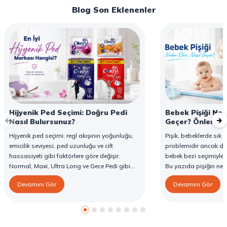
Blog Son Eklenenler
Hijyenik Ped Seçimi: Doğru Pedi
Bebek Pişiği Ned
Nasıl Bulursunuz?
Geçer? Önleme v
Hijyenik ped seçimi; regl akışının yoğunluğu,
Pişik, bebeklerde sık g
emicilik seviyesi, ped uzunluğu ve cilt
problemidir ancak d
hassasiyeti gibi faktörlere göre değişir.
bebek bezi seçimiyle 
Normal, Maxi, Ultra Long ve Gece Pedi gibi
Bu yazıda pişiğin ned
farklı seçenekler, farklı ihtiyaçlara yönelik
yöntemlerini ve Confy
Devamını Gör
Devamını Gör
koruma sunar. Doğru ped seçimi gün boyu
karşı destekleyici özell
konfor sağlarken sızıntı riskini de azaltır. Bu
rehberde hijyenik ped çeşitleri, seçim kriterleri
ve Confy Lady hijyenik pedlerin sunduğu
koruma özellikleri hakkında bilgi