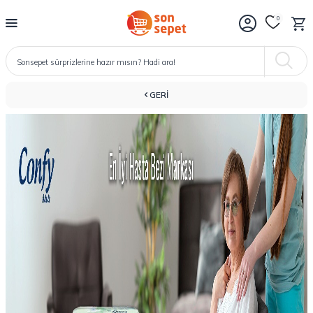
0
GERI