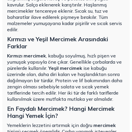
kavrulur. Salça eklenerek karıştırılır. Haşlanmış
mercimekler tencereye eklenir. Sıcak su, tuz ve
baharatlar ilave edilerek pişmeye bırakılır. Tüm
malzemeler yumuşayana kadar pişirilir ve sıcak servis
edilir.
Kırmızı ve Yeşil Mercimek Arasındaki
Farklar
Kırmızı mercimek
, kabuğu soyulmuş, hızlı pişen ve
yumuşak yapısıyla öne çıkar. Genellikle çorbalarda ve
pürelerde kullanılır.
Yeşil mercimek
ise kabuğu
üzerinde olan, daha diri kalan ve haşlandıktan sonra
dağılmayan bir türdür. Protein ve lif bakımından daha
zengin olması sebebiyle salata ve sıcak yemek
tariflerinde tercih edilir. Her iki tür de farklı tariflerde
kullanılmak üzere mutfakta mutlaka yer almalıdır.
En Faydalı Mercimek? Hangi Mercimek
Hangi Yemek İçin?
Yemeklerin lezzetini artırmak için doğru
mercimek
türünü seçmek önemlidir. Çorba yapmak isteyenler