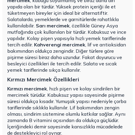
mercimek
, kabuğu soyulmamış ve biraz daha diri
yapıda olan bir türdür. Yüksek protein içeriği ile et
tüketmeyen bireyler için ideal bir alternatiftir.
Salatalarda, yemeklerde ve garnitürlerde rahatlıkla
kullanılabilir.
Sarı mercimek
, özellikle Güney Asya
mutfağında çok kullanılan bir türdür. Kabuksuz ve ince
yapılıdır. Kolay pişen yapısıyla hızlı yemek tariflerinde
tercih edilir.
Kahverengi mercimek
, lif ve antioksidan
bakımından oldukça zengindir. Diğer türlere göre
pişirme süresi biraz daha uzundur. Fakat doyurucu ve
besleyici özellikleri ile tercih edilir. Salata ve sıcak
yemek tariflerinde sıkça kullanılır.
Kırmızı Mercimek Özellikleri
Kırmızı mercimek
, hızlı pişen ve kolay sindirilen bir
mercimek türüdür. Kabuksuz yapısı sayesinde pişirme
süresi oldukça kısadır. Yumuşak yapısı nedeniyle çorba
tariflerinde sıklıkla kullanılır. Lif bakımından zengin
olması, sindirim sistemine olumlu katkılar sağlar. Aynı
zamanda B vitamini açısından da oldukça güçlüdür.
İçeriğindeki demir sayesinde kansızlıkla mücadelede
de destekleyici rol oynar.