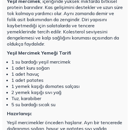
Yeşil mercimek
, içeriğinde yüksek miktarda bitkisel
protein barındırır. Kas gelişimini destekler ve uzun süre
tok kalmaya yardımcı olur. Aynı zamanda demir ve
folik asit bakımından da zengindir. Diri yapısını
kaybetmediği için salatalarda ve tencere
yemeklerinde tercih edilir. Kolesterol seviyesini
dengelemesi ve kalp sağlığını koruması açısından da
oldukça faydalıdır.
Yeşil Mercimek Yemeği Tarifi
1 su bardağı yeşil mercimek
1 adet kuru soğan
1 adet havuç
1 adet patates
1 yemek kaşığı domates salçası
2 yemek kaşığı sıvı yağ
Tuz, karabiber
5 su bardağı sıcak su
Hazırlanışı:
Yeşil mercimekler önceden haşlanır. Ayrı bir tencerede
doğranmış soğan, havuç ve patates sıvı yağda