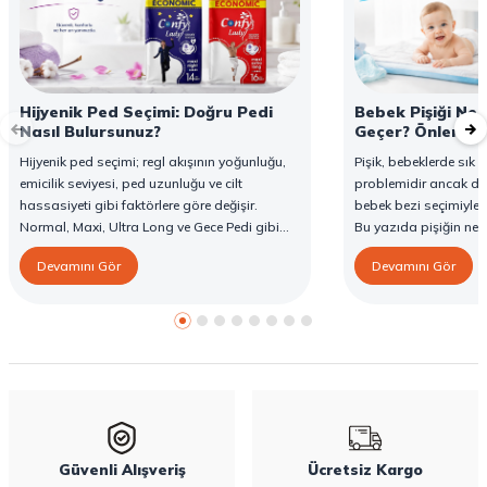
Hijyenik Ped Seçimi: Doğru Pedi
Bebek Pişiği Ned
Nasıl Bulursunuz?
Geçer? Önleme v
Hijyenik ped seçimi; regl akışının yoğunluğu,
Pişik, bebeklerde sık g
emicilik seviyesi, ped uzunluğu ve cilt
problemidir ancak d
hassasiyeti gibi faktörlere göre değişir.
bebek bezi seçimiyle 
Normal, Maxi, Ultra Long ve Gece Pedi gibi
Bu yazıda pişiğin ned
farklı seçenekler, farklı ihtiyaçlara yönelik
yöntemlerini ve Confy
Devamını Gör
Devamını Gör
koruma sunar. Doğru ped seçimi gün boyu
karşı destekleyici özell
konfor sağlarken sızıntı riskini de azaltır. Bu
rehberde hijyenik ped çeşitleri, seçim kriterleri
ve Confy Lady hijyenik pedlerin sunduğu
koruma özellikleri hakkında bilgi
bulabilirsiniz.
Güvenli Alışveriş
Ücretsiz Kargo