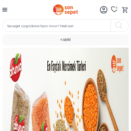
0
GERI