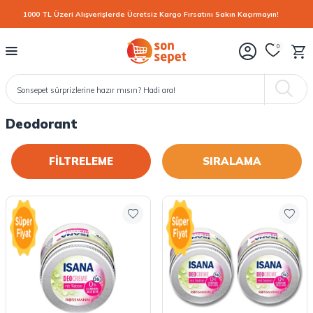
1000 TL Üzeri Alışverişlerde Ücretsiz Kargo Fırsatını Sakın Kaçırmayın!
0
Deodorant
FİLTRELEME