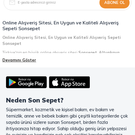
ABONE OL
Online Alışveriş Sitesi, En Uygun ve Kaliteli Alışveriş
Sepeti Sonsepet
Online Alışveriş Sitesi, En Uygun ve Kaliteli Alışveriş Sepeti
Sonsepet
Türkiye'nin en büyük online alışveriş sitesi
Sonsepet
,
Altunkaya
Holding
güvencesiyle hizmet vermektedir! Sonsepet, online alışveriş
Devamını Göster
deneyiminizi en üst seviyeye çıkarmak için her detayı düşünür. Geniş
ürün yelpazesi, uygun fiyatlar, kaliteli ürünler, kolay iade ve değişim, hızlı
teslimat ve güvenli ödeme seçenekleriyle, alışveriş yaparken
zamanınızı ve paranızı en verimli şekilde kullanırsınız.
Şimdi Sonsepet'i keşfedin ve alışverişin keyfini çıkarın!
Neden Son Sepet?
Mahmood Coffee ile Kahve Keyfinizi Sonsepet'te Yaşayın!
Süpermarket, kozmetik ve kişisel bakım, ev bakım ve
Mahmood Coffee
markasının eşsiz lezzetleriyle tanışın ve kahve
temizlik, anne ve bebek bakım gibi çeşitli kategorilerde çok
keyfinizi doruklara çıkarın. Filtre ve çekirdek kahve, kapsül kahve,
granül kahve, gold kahve, klasik kahve ve Türk kahvesi gibi birbirinden
sayıda ürünü sizlere sunan Sonsepet, birden fazla
lezzetli seçenekler arasından favorinizi seçin. Eğer pratik ve hızlı bir
ihtiyacınıza hitap ediyor. Sahip olduğu geniş ürün yelpazesi
kahve arıyorsanız, hazır Türk kahvesi ve cappuccino gibi seçenekler de
ile evinizin ve kendinizin pek çok eksiğini karşılayabilirsiniz.