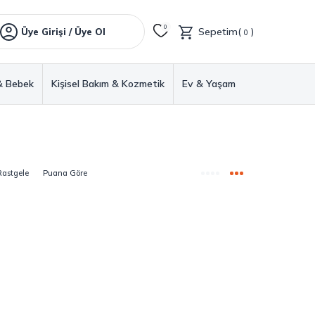
0
Sepetim(
)
Üye Girişi / Üye Ol
0
& Bebek
Kişisel Bakım & Kozmetik
Ev & Yaşam
Rastgele
Puana Göre