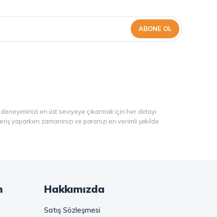
ABONE OL
 deneyiminizi en üst seviyeye çıkarmak için her detayı
şveriş yaparken zamanınızı ve paranızı en verimli şekilde
ranül kahve, gold kahve, klasik kahve ve Türk kahvesi gibi
ibi seçenekler de sizleri bekliyor. Sıcak çikolata ve kahve
m
Hakkımızda
iyor. Haydi, kahve tutkusunu yeniden keşfedin ve kahve
Satış Sözleşmesi