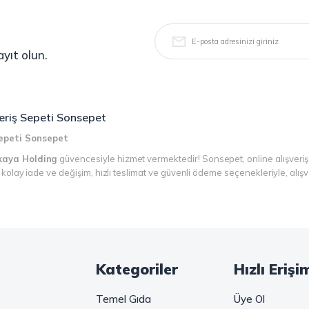
yıt olun.
şveriş Sepeti Sonsepet
 Sepeti Sonsepet
kaya Holding
güvencesiyle hizmet vermektedir! Sonsepet, online alışveriş
r, kolay iade ve değişim, hızlı teslimat ve güvenli ödeme seçenekleriyle, alı
n!
kahve keyfinizi doruklara çıkarın. Filtre ve çekirdek kahve, kapsül kahve, g
ğer pratik ve hızlı bir kahve arıyorsanız, hazır Türk kahvesi ve cappuccino g
Kategoriler
Hızlı Erişi
kunlarının vazgeçilmezi olan bu ürünler, Sonsepet güvencesiyle sizleri bekl
Temel Gıda
Üye Ol