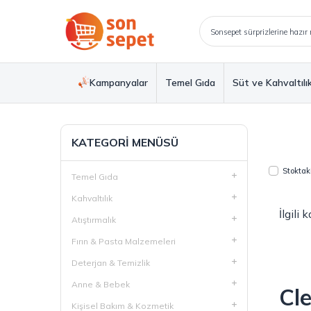
Kampanyalar
Temel Gıda
Süt ve Kahvaltılı
KATEGORI MENÜSÜ
Stoktaki
Temel Gıda
Kahvaltılık
İlgili
Atıştırmalık
Fırın & Pasta Malzemeleri
Deterjan & Temizlik
Anne & Bebek
Cl
Kişisel Bakım & Kozmetik