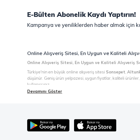
E-Bülten Abonelik Kaydı Yaptırın!
Kampanya ve yeniliklerden haber almak için ka
Online Alışveriş Sitesi, En Uygun ve Kaliteli Alı
Online Alışveriş Sitesi, En Uygun ve Kaliteli Alışveriş
Türkiye'nin en büyük online alışveriş sitesi
Sonsepet
,
Altun
düşünür. Geniş ürün yelpazesi, uygun fiyatlar, kaliteli ürünle
kullanırsınız.
Devamını Göster
Şimdi Sonsepet'i keşfedin ve alışverişin keyfini çıkarın!
Mahmood Coffee ile Kahve Keyfinizi Sonsepet'te Yaşayı
Mahmood Coffee
markasının eşsiz lezzetleriyle tanışın ve 
birbirinden lezzetli seçenekler arasından favorinizi seçin. E
kreması ile kahve keyfinize lezzet katabilirsiniz. Kahve tut
keyfinizi doyasıya yaşayın!