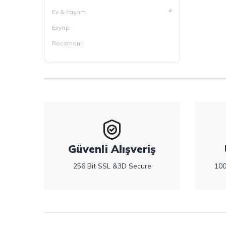
Ev & Yaşam
Evyap
Rossmann
Güvenli Alışveriş
256 Bit SSL &3D Secure
100