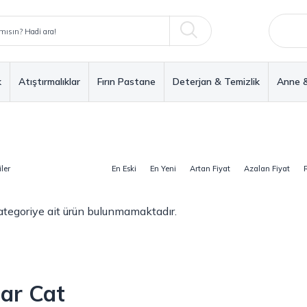
k
Atıştırmalıklar
Fırın Pastane
Deterjan & Temizlik
Anne 
ler
En Eski
En Yeni
Artan Fiyat
Azalan Fiyat
 kategoriye ait ürün bulunmamaktadır.
ear Cat