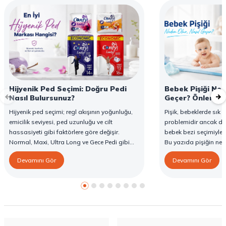
Hijyenik Ped Seçimi: Doğru Pedi
Bebek Pişiği Ned
Nasıl Bulursunuz?
Geçer? Önleme v
Hijyenik ped seçimi; regl akışının yoğunluğu,
Pişik, bebeklerde sık g
emicilik seviyesi, ped uzunluğu ve cilt
problemidir ancak d
hassasiyeti gibi faktörlere göre değişir.
bebek bezi seçimiyle 
Normal, Maxi, Ultra Long ve Gece Pedi gibi
Bu yazıda pişiğin ned
farklı seçenekler, farklı ihtiyaçlara yönelik
yöntemlerini ve Confy
Devamını Gör
Devamını Gör
koruma sunar. Doğru ped seçimi gün boyu
karşı destekleyici özell
konfor sağlarken sızıntı riskini de azaltır. Bu
rehberde hijyenik ped çeşitleri, seçim kriterleri
ve Confy Lady hijyenik pedlerin sunduğu
koruma özellikleri hakkında bilgi
bulabilirsiniz.