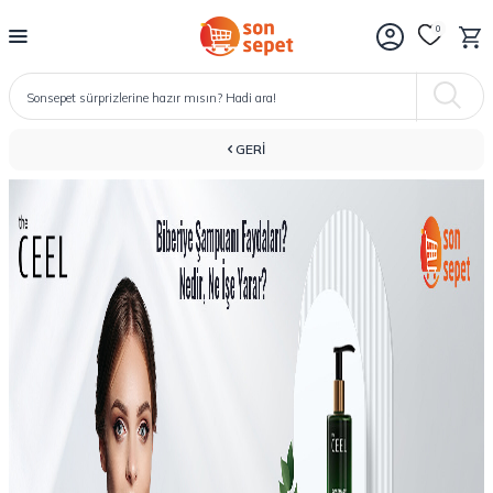
0
GERI