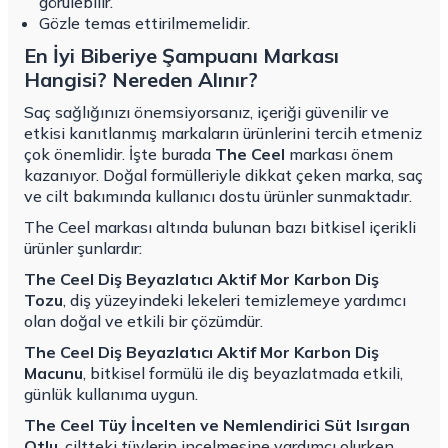
görülebilir.
Gözle temas ettirilmemelidir.
En İyi Biberiye Şampuanı Markası
Hangisi? Nereden Alınır?
Saç sağlığınızı önemsiyorsanız, içeriği güvenilir ve
etkisi kanıtlanmış markaların ürünlerini tercih etmeniz
çok önemlidir. İşte burada
The Ceel
markası önem
kazanıyor. Doğal formülleriyle dikkat çeken marka, saç
ve cilt bakımında kullanıcı dostu ürünler sunmaktadır.
The Ceel markası altında bulunan bazı bitkisel içerikli
ürünler şunlardır:
The Ceel Diş Beyazlatıcı Aktif Mor Karbon Diş
Tozu
, diş yüzeyindeki lekeleri temizlemeye yardımcı
olan doğal ve etkili bir çözümdür.
The Ceel Diş Beyazlatıcı Aktif Mor Karbon Diş
Macunu
, bitkisel formülü ile diş beyazlatmada etkili,
günlük kullanıma uygun.
The Ceel Tüy İncelten ve Nemlendirici Süt Isırgan
Otlu
, ciltteki tüylerin incelmesine yardımcı olurken