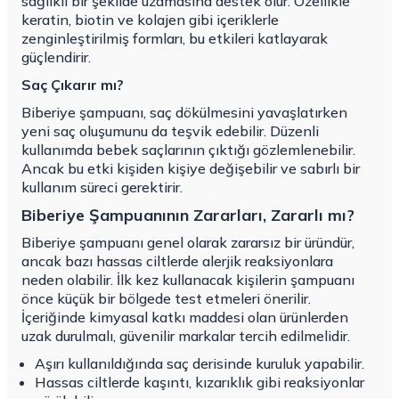
sağlıklı bir şekilde uzamasına destek olur. Özellikle
keratin, biotin ve kolajen gibi içeriklerle
zenginleştirilmiş formları, bu etkileri katlayarak
güçlendirir.
Saç Çıkarır mı?
Biberiye şampuanı, saç dökülmesini yavaşlatırken
yeni saç oluşumunu da teşvik edebilir. Düzenli
kullanımda bebek saçlarının çıktığı gözlemlenebilir.
Ancak bu etki kişiden kişiye değişebilir ve sabırlı bir
kullanım süreci gerektirir.
Biberiye Şampuanının Zararları, Zararlı mı?
Biberiye şampuanı genel olarak zararsız bir üründür,
ancak bazı hassas ciltlerde alerjik reaksiyonlara
neden olabilir. İlk kez kullanacak kişilerin şampuanı
önce küçük bir bölgede test etmeleri önerilir.
İçeriğinde kimyasal katkı maddesi olan ürünlerden
uzak durulmalı, güvenilir markalar tercih edilmelidir.
Aşırı kullanıldığında saç derisinde kuruluk yapabilir.
Hassas ciltlerde kaşıntı, kızarıklık gibi reaksiyonlar