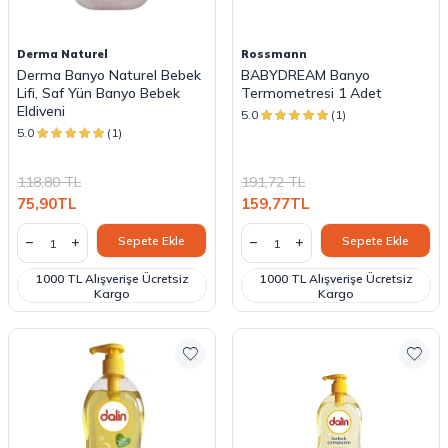
Derma Naturel
Rossmann
Derma Banyo Naturel Bebek
BABYDREAM Banyo
Lifi, Saf Yün Banyo Bebek
Termometresi 1 Adet
Eldiveni
5.0
(1)
5.0
(1)
118,80
TL
191,72
TL
75,90
TL
159,77
TL
Sepete Ekle
Sepete Ekle
1000 TL Alışverişe Ücretsiz
1000 TL Alışverişe Ücretsiz
Kargo
Kargo