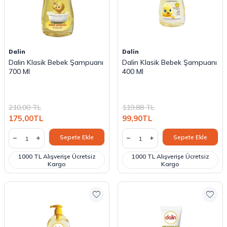
Dalin
Dalin
Dalin Klasik Bebek Şampuanı
Dalin Klasik Bebek Şampuanı
700 Ml
400 Ml
210,00
TL
119,88
TL
175,00
TL
99,90
TL
Sepete Ekle
Sepete Ekle
1000 TL Alışverişe Ücretsiz
1000 TL Alışverişe Ücretsiz
Kargo
Kargo