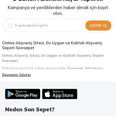
Kampanya ve yeniliklerden haber almak için kayıt
olun.
ABONE OL
Online Alışveriş Sitesi, En Uygun ve Kaliteli Alışveriş
Sepeti Sonsepet
Online Alışveriş Sitesi, En Uygun ve Kaliteli Alışveriş Sepeti
Sonsepet
Türkiye'nin en büyük online alışveriş sitesi
Sonsepet
,
Altunkaya
Holding
güvencesiyle hizmet vermektedir! Sonsepet, online alışveriş
Devamını Göster
deneyiminizi en üst seviyeye çıkarmak için her detayı düşünür. Geniş
ürün yelpazesi, uygun fiyatlar, kaliteli ürünler, kolay iade ve değişim, hızlı
teslimat ve güvenli ödeme seçenekleriyle, alışveriş yaparken
zamanınızı ve paranızı en verimli şekilde kullanırsınız.
Şimdi Sonsepet'i keşfedin ve alışverişin keyfini çıkarın!
Neden Son Sepet?
Mahmood Coffee ile Kahve Keyfinizi Sonsepet'te Yaşayın!