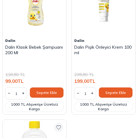
Dalin
Dalin
Dalin Klasik Bebek Şampuanı
Dalin Pişik Önleyici Krem 100
200 Ml
ml
118,80
TL
238,80
TL
99,00
TL
199,00
TL
Sepete Ekle
Sepete Ekle
1000 TL Alışverişe Ücretsiz
1000 TL Alışverişe Ücretsiz
Kargo
Kargo