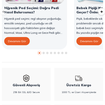
Hijyenik Ped Seçimi: Doğru Pedi
Bebek Pişiği Ned
Nasıl Bulursunuz?
Geçer? Önleme v
Hijyenik ped seçimi; regl akışının yoğunluğu,
Pişik, bebeklerde sık g
emicilik seviyesi, ped uzunluğu ve cilt
problemidir ancak d
hassasiyeti gibi faktörlere göre değişir.
bebek bezi seçimiyle 
Normal, Maxi, Ultra Long ve Gece Pedi gibi
Bu yazıda pişiğin ned
farklı seçenekler, farklı ihtiyaçlara yönelik
yöntemlerini ve Confy
Devamını Gör
Devamını Gör
koruma sunar. Doğru ped seçimi gün boyu
karşı destekleyici özell
konfor sağlarken sızıntı riskini de azaltır. Bu
rehberde hijyenik ped çeşitleri, seçim kriterleri
ve Confy Lady hijyenik pedlerin sunduğu
koruma özellikleri hakkında bilgi
bulabilirsiniz.
Güvenli Alışveriş
Ücretsiz Kargo
256 Bit SSL &3D Secure
1000 TL ve Üzeri Alışverişlerde