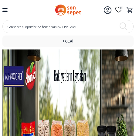
0
GERI