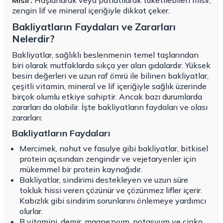
Mısır:
Haşlanarak veya patlatılarak tüketilebilen mısır,
zengin lif ve mineral içeriğiyle dikkat çeker.
Bakliyatların Faydaları ve Zararları
Nelerdir?
Bakliyatlar, sağlıklı beslenmenin temel taşlarından
biri olarak mutfaklarda sıkça yer alan gıdalardır. Yüksek
besin değerleri ve uzun raf ömrü ile bilinen bakliyatlar,
çeşitli vitamin, mineral ve lif içeriğiyle sağlık üzerinde
birçok olumlu etkiye sahiptir. Ancak bazı durumlarda
zararları da olabilir. İşte bakliyatların faydaları ve olası
zararları:
Bakliyatların Faydaları
Mercimek, nohut ve fasulye gibi bakliyatlar, bitkisel
protein açısından zengindir ve vejetaryenler için
mükemmel bir protein kaynağıdır.
Bakliyatlar, sindirimi destekleyen ve uzun süre
tokluk hissi veren çözünür ve çözünmez lifler içerir.
Kabızlık gibi sindirim sorunlarını önlemeye yardımcı
olurlar.
B vitamini, demir, magnezyum, potasyum ve çinko