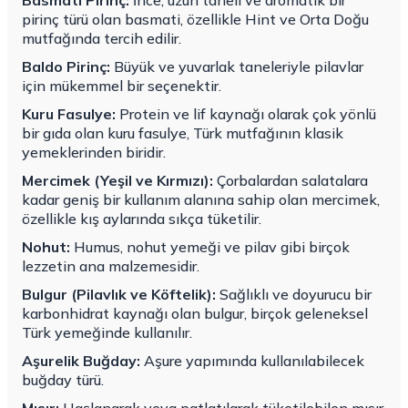
Basmati Pirinç:
İnce, uzun taneli ve aromatik bir
pirinç türü olan basmati, özellikle Hint ve Orta Doğu
mutfağında tercih edilir.
Baldo Pirinç:
Büyük ve yuvarlak taneleriyle pilavlar
için mükemmel bir seçenektir.
Kuru Fasulye:
Protein ve lif kaynağı olarak çok yönlü
bir gıda olan kuru fasulye, Türk mutfağının klasik
yemeklerinden biridir.
Mercimek (Yeşil ve Kırmızı):
Çorbalardan salatalara
kadar geniş bir kullanım alanına sahip olan mercimek,
özellikle kış aylarında sıkça tüketilir.
Nohut:
Humus, nohut yemeği ve pilav gibi birçok
lezzetin ana malzemesidir.
Bulgur (Pilavlık ve Köftelik):
Sağlıklı ve doyurucu bir
karbonhidrat kaynağı olan bulgur, birçok geleneksel
Türk yemeğinde kullanılır.
Aşurelik Buğday:
Aşure yapımında kullanılabilecek
buğday türü.