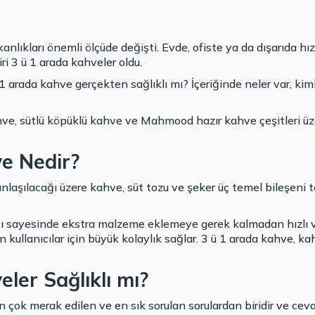
anlıkları önemli ölçüde değişti. Evde, ofiste ya da dışarıda hı
iri 3 ü 1 arada kahveler oldu.
 1 arada kahve gerçekten sağlıklı mı? İçeriğinde neler var, kim
ahve, sütlü köpüklü kahve ve
Mahmood hazır kahve çeşitleri
üz
e Nedir?
nlaşılacağı üzere kahve, süt tozu ve şeker üç temel bileşeni 
ısı sayesinde ekstra malzeme eklemeye gerek kalmadan hızlı 
an kullanıcılar için büyük kolaylık sağlar. 3 ü 1 arada kahve, k
ler Sağlıklı mı?
en çok merak edilen ve en sık sorulan sorulardan biridir ve ceva