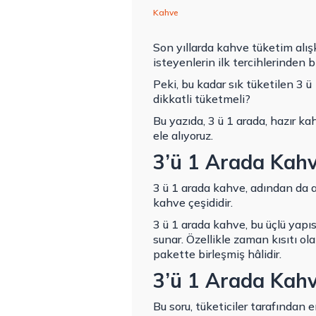
Kahve
Son yıllarda kahve tüketim alışk
isteyenlerin ilk tercihlerinden b
Peki, bu kadar sık tüketilen 3 ü
dikkatli tüketmeli?
Bu yazıda,
3 ü 1 arada
, hazır k
ele alıyoruz.
3’ü 1 Arada Kahv
3 ü 1 arada kahve, adından da a
kahve çeşididir.
3 ü 1 arada kahve, bu üçlü yap
sunar. Özellikle zaman kısıtı ol
pakette birleşmiş hâlidir.
3’ü 1 Arada Kahve
Bu soru, tüketiciler tarafından 