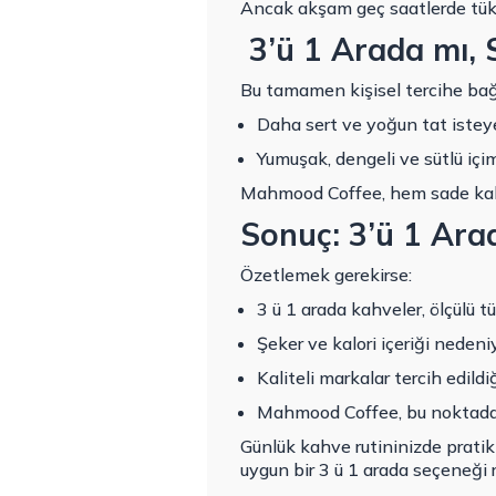
Ancak akşam geç saatlerde tüket
3’ü 1 Arada mı,
Bu tamamen kişisel tercihe bağl
Daha sert ve yoğun tat istey
Yumuşak, dengeli ve sütlü içim
Mahmood Coffee, hem sade kahve
Sonuç: 3’ü 1 Arad
Özetlemek gerekirse:
3 ü 1 arada kahveler, ölçülü tü
Şeker ve kalori içeriği nedeni
Kaliteli markalar tercih edild
Mahmood Coffee, bu noktada g
Günlük kahve rutininizde prati
uygun bir 3 ü 1 arada seçeneği ra