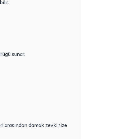
lir.
lüğü sunar.
eri arasından damak zevkinize