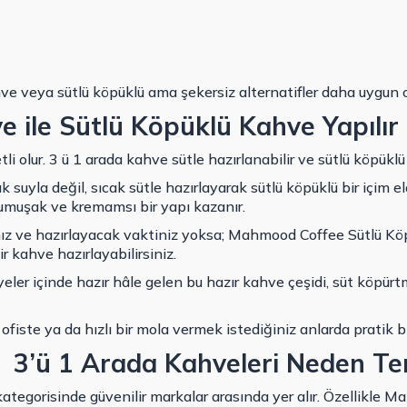
ahve veya sütlü köpüklü ama şekersiz alternatifler daha uygun ol
e ile Sütlü Köpüklü Kahve Yapılır
tli olur. 3 ü 1 arada kahve sütle hazırlanabilir ve sütlü köpüklü
suyla değil, sıcak sütle hazırlayarak sütlü köpüklü bir içim eld
muşak ve kremamsı bir yapı kazanır.
ız ve hazırlayacak vaktiniz yoksa; Mahmood Coffee Sütlü Köp
r kahve hazırlayabilirsiniz.
eler içinde hazır hâle gelen bu hazır kahve çeşidi, süt köpü
fiste ya da hızlı bir mola vermek istediğiniz anlarda pratik b
’ü 1 Arada Kahveleri Neden Terc
egorisinde güvenilir markalar arasında yer alır. Özellikle Ma