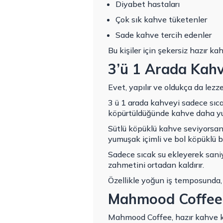
Diyabet hastaları
Çok sık kahve tüketenler
Sade kahve tercih edenler
Bu kişiler için şekersiz hazır k
3’ü 1 Arada Kahv
Evet, yapılır ve oldukça da lezze
3 ü 1 arada kahveyi sadece sıcak 
köpürtüldüğünde kahve daha yu
Sütlü köpüklü kahve seviyorsan
yumuşak içimli ve bol köpüklü bi
Sadece sıcak su ekleyerek saniy
zahmetini ortadan kaldırır.
Özellikle yoğun iş temposunda, o
Mahmood Coffee 3
Mahmood Coffee, hazır kahve kat