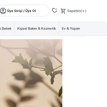
0
Sepetim(
)
Üye Girişi / Üye Ol
0
& Bebek
Kişisel Bakım & Kozmetik
Ev & Yaşam
GERI