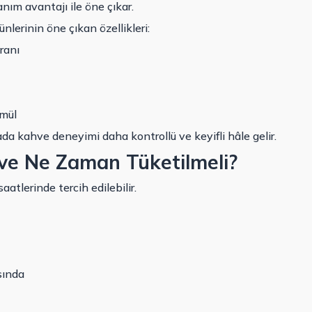
lanım avantajı ile öne çıkar.
lerinin öne çıkan özellikleri:
ranı
rmül
ada kahve deneyimi daha kontrollü ve keyifli hâle gelir.
ve Ne Zaman Tüketilmeli?
aatlerinde tercih edilebilir.
sında